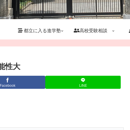
都立に入る進学塾
高校受験相談
能性大
Facebook
LINE