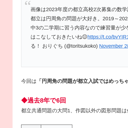
画像は2023年度の都立高校2次募集の数
都立は円周角の問題が大好き。2019～20
中3の二学期に習う内容なので練習量が少
はこなしておきたいね😌
https://t.co/bvYI
る！ おりぐち (@toritsukoko)
November 2
今回は
「円周角の問題が都立入試ではめっち
◆過去8
年で6回
都立共通問題の大問1、作図以外の図形問題は