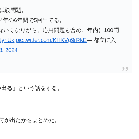
学試験問題。
24年の6年間で5回出てる。
ないくなりがち。応用問題も含め、年内に100問
R1yhUk
pic.twitter.com/KHKVg9rRkE
— 都立に入
8, 2024
ゃ出る」
という話をする。
何が出たかをまとめた。