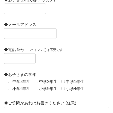
◆メールアドレス
◆電話番号
ハイフン(-)は不要です
◆お子さまの学年
中学3年生
中学2年生
中学1年生
小学6年生
小学5年生
小学4年生
◆ご質問があればお書きください (任意)