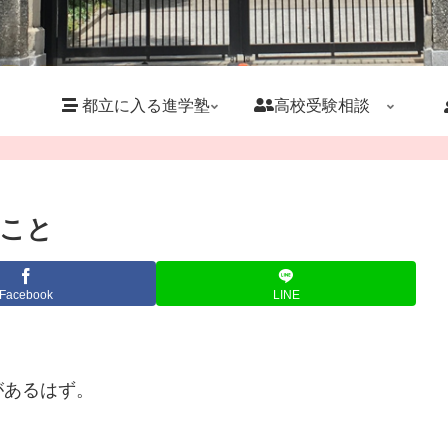
都立に入る進学塾
高校受験相談
こと
Facebook
LINE
があるはず。