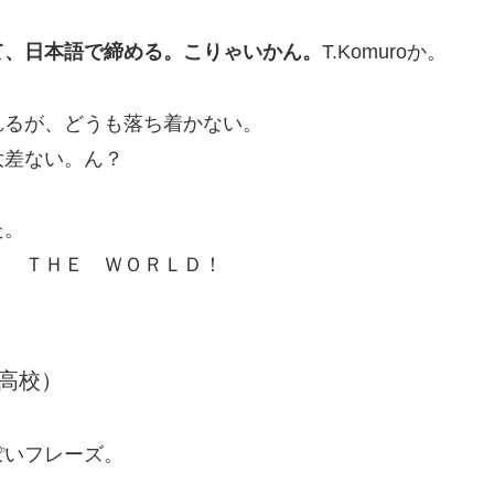
て、日本語で締める。こりゃいかん。
T.Komuroか。
れるが、どうも落ち着かない。
大差ない。ん？
た。
Ｏ ＴＨＥ ＷＯＲＬＤ！
高校）
ぽいフレーズ。