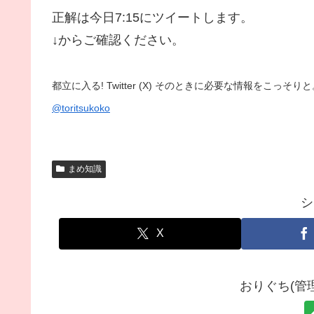
正解は今日7:15にツイートします。
↓
からご確認ください。
都立に入る! Twitter (X) そのときに必要な情報をこっ
@toritsukoko
まめ知識
シ
X
おりぐち(管