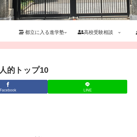
都立に入る進学塾
高校受験相談
人的トップ10
Facebook
LINE
」