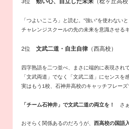
3位
勁い心、自立した未来
（稔ヶ丘高校
「つよいこころ」と読む。”強い”を使わない
チャレンジスクールの先の未来を意識させる
2位
文武二道・自主自律
（西高校）
四字熟語を二つ並べ、まさに端的に表現され
「文武両道」でなく「文武二道」にセンスを
実はもう1校、石神井高校のキャッチフレーズ
「チーム石神井」で文武二道の両立を！
さぁ
おそらく関係あるのだろうが、
西高校の国語