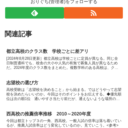
おりぐち(管理者)をフォローする
関連記事
都立高校のクラス数 学校ごとに差アリ
[2024年8月28日更新］都立高校は学校ごとに定員が異なる。同じ全
日制普通科でも、校舎の大小や人気の有無で募集人員が異なるため
だ。2024年度のクラス数をまとめた。複数学科のある高校は、クラ
ス数を合計している。クラス数最多は小岩と文京。毎...
志望校の選び方
高校受験は「志望校を決めること」から始まる。ではどうやって志望
校を決めたらいいのか。今回はそのポイントをお伝えする。◆優先順
位は次の順1位 通いやすさ当たり前だが、通えないような場所の高
校を受験することはない。通いやすさとは「通学時間」「電...
西高校の推薦倍率推移 2010～2020年度
今回は都立トップ３の一角、西高校。一般入試の倍率は落ち着いてい
るが、推薦入試倍率はどう変化しているのか。見ていこう。<参考>