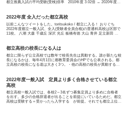
都立推薦入試の平均受験(受検)倍率 2010年度 3.02倍 → 2020年度
2.55倍と下降している。◆安定11...
2022年度 全入だった都立高校
以前こんなツイートをした。toritsukoko / 都立に入る！ おりぐち
2022年度都立一般入試、全入(受験者全員合格)の普通科高校は区部で
11校。 八潮 大森 千歳丘 深沢 光丘 板橋有徳 大山 青井 足立新田 葛
飾野 葛西南 田柄は...
都立高校の校長になる人は
都立に限らず公立高校では数年で校長先生は異動する。誰が新たな校
長になるかは、毎年4月1日に都教育委員会のHPでも公表される。都
立高校の校長になる道は大きく3つ。・他の高校の校長が異動する・
副校長から昇任する・教育庁など他部署から異動するそこ...
2022年度一般入試 定員より多く合格させている都立
高校
都立高校一般入試では、各校2～3名ずつ募集定員より多めに合格者
を出す。多少の合格辞退者が出ることを前提にいているためだ。都立
高校は受験する＝受かったら入学する が前提。それでも都立上位校
では、他の国私立高校に受かったらそちらに行くという選択...