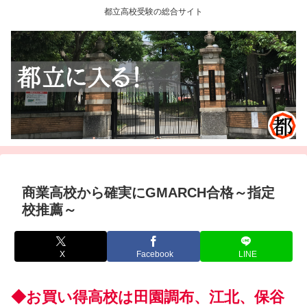
都立高校受験の総合サイト
商業高校から確実にGMARCH合格～指定
校推薦～
X
Facebook
LINE
◆お買い得高校は田園調布、江北、保谷