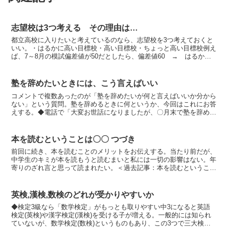
志望校は3つ考える その理由は…
都立高校に入りたいと考えているのなら、志望校を3つ考えておくと
いい。・はるかに高い目標校・高い目標校・ちょっと高い目標校例え
ば、7～8月の模試偏差値が50だとしたら、偏差値60 → はるかに
高い目標校偏差値57 → 高い目標校偏差値53 →...
塾を辞めたいときには、こう言えばいい
コメントで複数あったのが「塾を辞めたいが何と言えばいいか分から
ない」という質問。塾を辞めるときに何というか、今回はこれにお答
えする。◆電話で「大変お世話になりましたが、〇月末で塾を辞め
る」旨を伝える よっぽどはらわたが煮えくり返るような事情...
本を読むということは〇〇 つづき
前回に続き、本を読むことのメリットをお伝えする。当たり前だが、
中学生のキミが本を読もうと読むまいと私には一切の影響はない。年
寄りのざれ言と思って読まれたい。＜過去記事：本を読むということ
は〇〇＞◆理由2 文を読むスピードが速くなる高校受験の...
英検,漢検,数検のどれが受かりやすいか
◆検定3級なら「数学検定」がもっとも取りやすい中3になると英語
検定(英検)や漢字検定(漢検)を受ける子が増える。一般的には知られ
ていないが、数学検定(数検)というものもあり、この3つで三大検定