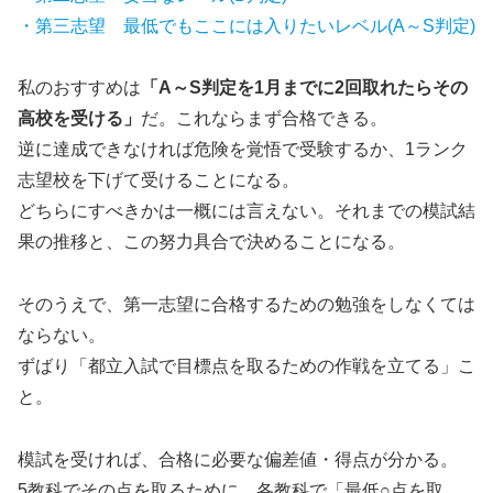
・第三志望 最低でもここには入りたいレベル(A～S判定)
私のおすすめは
「A～S判定を1月までに2回取れたらその
高校を受ける」
だ。これならまず合格できる。
逆に達成できなければ危険を覚悟で受験するか、1ランク
志望校を下げて受けることになる。
どちらにすべきかは一概には言えない。それまでの模試結
果の推移と、この努力具合で決めることになる。
そのうえで、第一志望に合格するための勉強をしなくては
ならない。
ずばり「都立入試で目標点を取るための作戦を立てる」こ
と。
模試を受ければ、合格に必要な偏差値・得点が分かる。
5教科でその点を取るために、各教科で「最低○点を取