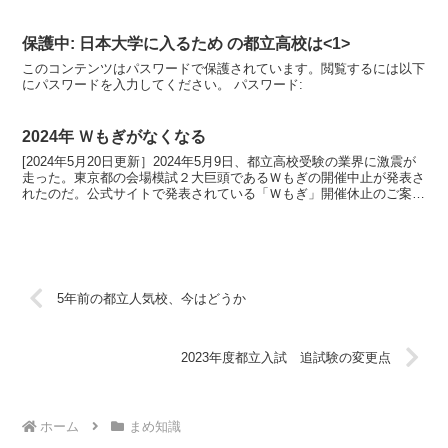
とも呼ばれている。中3が検定を受ける理由の一つが...
保護中: 日本大学に入るため の都立高校は<1>
このコンテンツはパスワードで保護されています。閲覧するには以下
にパスワードを入力してください。 パスワード:
2024年 Ｗもぎがなくなる
[2024年5月20日更新］2024年5月9日、都立高校受験の業界に激震が
走った。東京都の会場模試２大巨頭であるＷもぎの開催中止が発表さ
れたのだ。公式サイトで発表されている「Ｗもぎ」開催休止のご案内
長年開催をしておりました「新教育Ｗもぎ20...
5年前の都立人気校、今はどうか
2023年度都立入試 追試験の変更点
ホーム
まめ知識