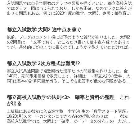
入試問題では自分で関数のグラフや図形を描くといい。都立高校入試
ではグラフ・図は与えられており、しかも正確。なのでラクに答えが
出せる問題もある。例えば2023年度の数学、大問3。参照：都教育委
員会HP直線lで、y=-1の位置を取る。上の図の点...
都立入試数学 大問2 途中点を稼ぐ
以前、ブログのコメント欄に以下のような質問がありました。大問2
の2問目は、「文字でおく」ところだけ書いて途中点を稼ぐとありま
すが、具体的にどのように書くのでしょうか？教えていただければ幸
いです。言葉遣いからおそらく大人の方でしょう。よろこん...
都立入試数学 2次方程式は難問!?
都立入試共通問題で複数回出た漢字だけの問題集を作りました。全
140問。期間限定価格で販売します。詳細は →都立入試の数学、大
問1は基本の計算問題が出る。そこでも正答率が低めな問題がある。
◆2次方程式、因数分解できないものたとえば毎年出る2次...
都立高校入試数学の法則<3> 確率と資料の整理 これ
が出る
上板橋にある都立に入る進学塾 小学6年生の「数学スタート講座」
10/20(月)スタートカンタンにできるWebお問い合わせは → 都立
高校入試数学では、大問1で「確率」か「データの分布」の一方が出
されることがほとんど。今回はその傾向と対策をま...