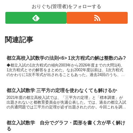
おりぐち(管理者)をフォローする
関連記事
都立高校入試数学の法則<6> 1次方程式の解は整数のみ?
◆都立入試の1次方程式の傾向2003年から2026年度までの大問1(4)、
1次方程式とその解答をまとめた。なお2002年度以前は、1次方程式
のかわりに1次不等式が出されることもあった。過去24回のうち、
( )のある式 12回( )のない式 ...
都立入試数学 三平方の定理を使わなくても解けるか
2021年度の都立高校入試では、「三平方の定理」と「標本調査」が
出題されないと都教育委員会が先週公表した。では、過去の都立入試
の共通問題では三平方の定理が必ず出題されたのか。今回これを調査
した。2011～2020年度入試までの10年分につい...
都立入試数学 自分でグラフ・図形を書く方が早く解け
る