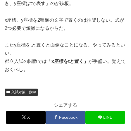
き、y座標はtで表す」のが鉄板。
x座標、y座標を2種類の文字で置くのは推奨しない。式が
2つ必要で煩雑になるからだ。
またy座標をtと置くと面倒なことになる。やってみるとい
い。
都立入試の関数では
「x座標をtと置く」
が手堅い。覚えて
おくべし。
入試対策 数学
シェアする
X
Facebook
LINE