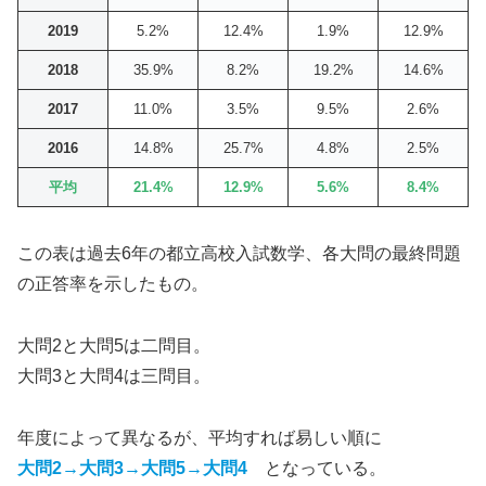
2019
5.2%
12.4%
1.9%
12.9%
2018
35.9%
8.2%
19.2%
14.6%
2017
11.0%
3.5%
9.5%
2.6%
2016
14.8%
25.7%
4.8%
2.5%
平均
21.4%
12.9%
5.6%
8.4%
この表は過去6年の都立高校入試数学、各大問の最終問題
の正答率を示したもの。
大問2と大問5は二問目。
大問3と大問4は三問目。
年度によって異なるが、平均すれば易しい順に
大問2→大問3→大問5→大問4
となっている。