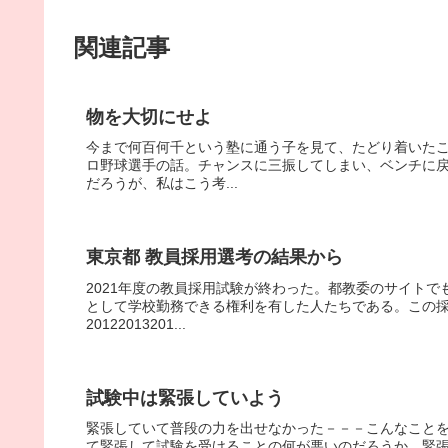
関連記事
物を大切にせよ
今まで何百何千という塾に通う子を見て、たどり着いた
ロ野球選手の話。チャンスに三振してしまい、ベンチに
だろうが、私はこう考...
東京都 教員採用選考の結果から
2021年度の教員採用試験が終わった。都教委のサイト
として学校勤務できる権利を有した人たちである。この
20122013201...
試験中は緊張していよう
緊張していて普段の力を出せなかった－－－こんなこと
て緊張して試験を受けることの何が悪いのだろうか。緊