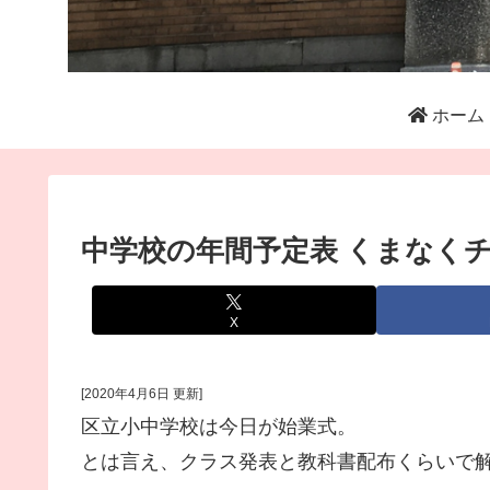
ホーム
中学校の年間予定表 くまなく
X
[2020年4月6日 更新]
区立小中学校は今日が始業式。
とは言え、クラス発表と教科書配布くらいで