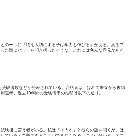
ことの一つに「物を大切にする子は学力も伸びる」がある。あるプ
戻った際にバットを叩き折ったそうな。これには色んな意見がある
でも受験者数などが発表されている。合格者は、はれて来春から教師
採用選考、過去10年間の受験倍率の推移は以下の通り。
を試験後に言う者がいる。私は「そうか」と彼らの話を聞くが、は
張していると普段できることができなくなる。これは分かる。テニ