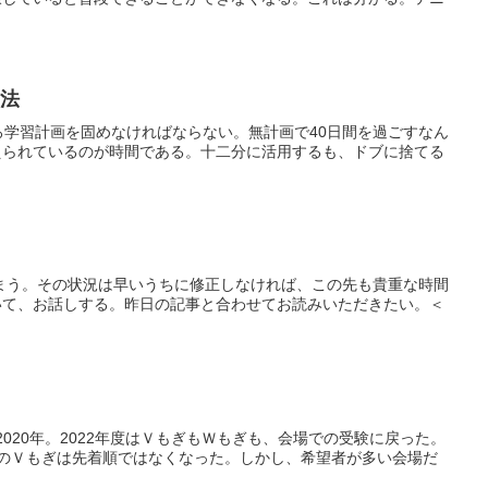
方法
ろ学習計画を固めなければならない。無計画で40日間を過ごすなん
えられているのが時間である。十二分に活用するも、ドブに捨てる
てしまう。その状況は早いうちに修正しなければ、この先も貴重な時間
いて、お話しする。昨日の記事と合わせてお読みいただきたい。＜
2020年。2022年度はＶもぎもＷもぎも、会場での受験に戻った。
3年のＶもぎは先着順ではなくなった。しかし、希望者が多い会場だ