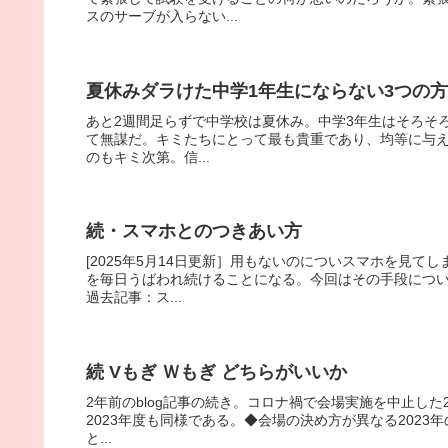
スのサーブが入らない...
夏休みダラけた中学1年生にならない3つの
あと2週間足らずで中学校は夏休み。中学3年生はそろそ
て無謀だ。キミたちにとって最も貴重であり、均等に与
のもキミ次第。信...
続・スマホとのつきあい方
[2025年5月14日更新］用もないのについスマホを見
を毎日うばわれ続けることになる。今回はその手段につ
過去記事：ス...
続 Vもぎ Ｗもぎ どちらがいいか
2年前のblog記事の続き。コロナ禍で会場実施を中止した
2023年度も同様である。◆会場の決め方が異なる202
と...