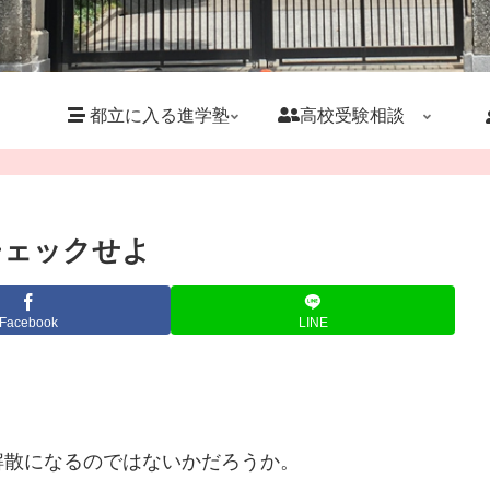
都立に入る進学塾
高校受験相談
チェックせよ
Facebook
LINE
解散になるのではないかだろうか。