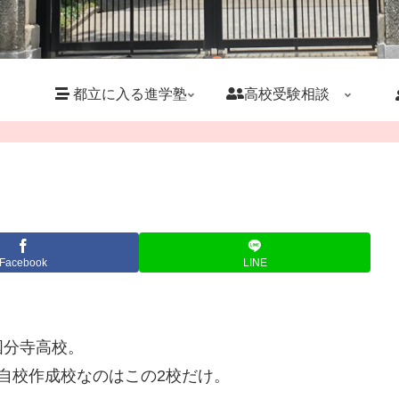
都立に入る進学塾
高校受験相談
Facebook
LINE
国分寺高校。
自校作成校なのはこの2校だけ。