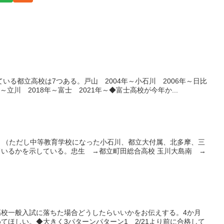
いる都立高校は7つある。戸山 2004年～小石川 2006年～日比
～立川 2018年～富士 2021年～◆富士高校が今年か...
。（ただし中等教育学校になった小石川、都立大付属、北多摩、三
いるかを示している。忠生 →都立町田総合高校 玉川大島南 →
校一般入試に落ちた場合どうしたらいいかをお伝えする。4か月
ほしい。◆大きく3パターンパターン1 2/21より前に合格して