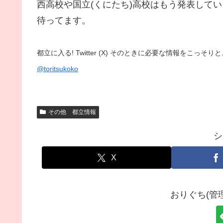
西高校や国立(くにたち)高校はもう発表して
待ってます。
都立に入る! Twitter (X) そのときに必要な情報をこっ
@toritsukoko
その他 都立情報
シ
X
おりぐち(管