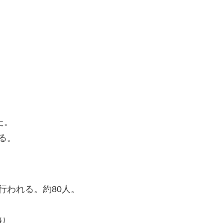
た。
る。
行われる。約80人。
り。