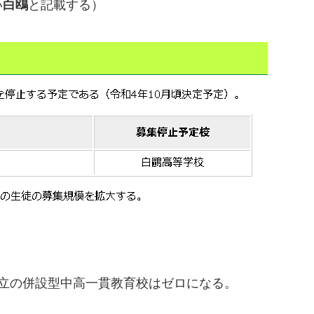
い
白鴎
と記載する）
立の併設型中高一貫教育校はゼロになる。