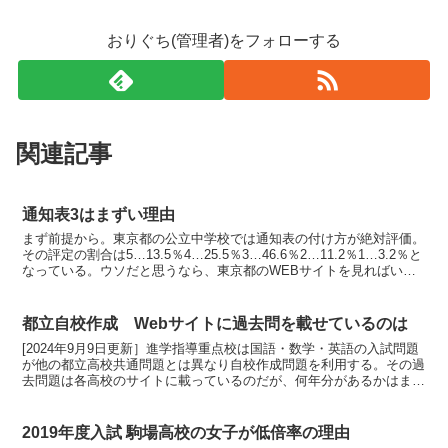
おりぐち(管理者)をフォローする
関連記事
通知表3はまずい理由
まず前提から。東京都の公立中学校では通知表の付け方が絶対評価。
その評定の割合は5…13.5％4…25.5％3…46.6％2…11.2％1…3.2％と
なっている。ウソだと思うなら、東京都のWEBサイトを見ればい
い。1学年に100人いれば、上か...
都立自校作成 Webサイトに過去問を載せているのは
[2024年9月9日更新］進学指導重点校は国語・数学・英語の入試問題
が他の都立高校共通問題とは異なり自校作成問題を利用する。その過
去問題は各高校のサイトに載っているのだが、何年分があるかはまち
まち。過去問のありかと、何年分が載っているかを一...
2019年度入試 駒場高校の女子が低倍率の理由