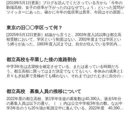
[2019年5月1日更新］ブログを読んでくださっている方から「今年の
駒場高校、女子の倍率が下がったのはなぜでしょう」といった質問が
ツイッターにあった。確かに今年の低倍率は異常。今回はその原因を
考えてみた。◆過去4年間の倍率を見てみる「受験」...
東京の旧〇〇学区って何？
[2025年5月12日更新］結論から言うと、2003年度入試以降は都立高
校受験において、学区という制度はない。2002年度までは学区とい
う縛りがあった。1993年度入試までは、自分が住んでいる学区内の
都立高校しか、原則として受験できなかった...
都立高校を卒業した後の進路割合
中学3年生は志望校を確定させている、または迷っている時期だろ
う。都立高校に限ってはまだ決定でなくてもいい。冬休みの成果と1
月Ｖもぎ結果で見極めても構わない。それまではひたむきに自分のや
るべきことをやり遂げよう。今回は「都立高校を卒業後、先輩...
都立高校 募集人員の推移について
2022年度の都立高校、第1学年生徒の募集数は40,390人。過去5年分
の募集人員は以下の通り。（ ）内は公立中学校3年生の数。なお中
学3年生のうち20％強が私国立中に進んでいる。2022年度 40,390人
(78,071人)2021年度...