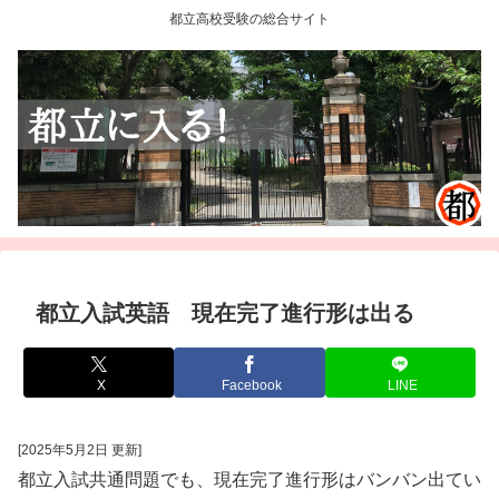
都立高校受験の総合サイト
都立入試英語 現在完了進行形は出る
X
Facebook
LINE
[2025年5月2日 更新]
都立入試共通問題でも、現在完了進行形はバンバン出てい