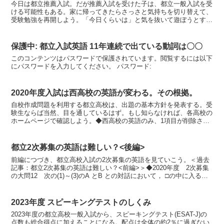
今日は都立推薦入試。だが推薦入試を受けた子は、都立一般入試を受
ける可能性もある。家に帰ってきたらさっさと気持ちを切り替えて、
受験勉強を再開しよう。「今日くらいは」と気を抜いて遊ぼうとする
のは、典型的な受験に失敗するタイプの考え方。◆毎年出て...
保護中: 都立入試英語 11年連続で出ている動詞は〇〇
このコンテンツはパスワードで保護されています。閲覧するには以下
にパスワードを入力してください。 パスワード:
2020年度入試は西高校の英語が変わる。その根拠。
自校作成問題を利用する都立高校は、出題の基本方針を発表する。受
験生ならば当然、目を通しているはず。もし知らなければ、各高校の
ホームページで確認しよう。◆西高校の英語のみ、1項目が削除され
ていた以下は平成31年度(2019年度)入試、英語の「...
都立2次募集の英語は難しい？<後編>
前編につづき、都立高校入試の2次募集の英語を見ていこう。＜過去
記事：都立2次募集の英語は難しい？<前編>＞◆2020年度 2次募集
の大問12 次の(1)～(3)のA とB との対話において， □の中に入る発
言として最もふさわしいものは，それ...
2023年度 スピーキングテストのしくみ
2023年度の都立高校一般入試から、スピーキングテスト(ESAT-J)の
点数も総合得点に加えることになる。配点は全体の約2％に過ぎない