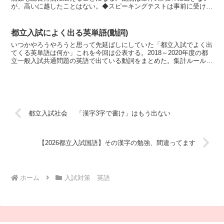
が、高いに越したことはない。◆スピーキングテストは事前に受ける
都立一般入試はここ数年、2月21日に行われて...
都立入試によく出る英単語(動詞)
いつかやろうやろうと思って先延ばしにしていた「都立入試でよく出
てくる英単語は何か」これを今回は公表する。2018～2020年度の都
立一般入試共通問題の英語で出ている動詞をまとめた。集計ルール
は・過去形や現在分詞、過去分詞となっていても「動詞...
都立入試社会 「漢字3字で書け」はもう出ない
【2026都立入試国語】その漢字の勉強、間違ってます
ホーム
入試対策 英語