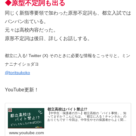
◆原型不定詞も出る
同じく新指導要領で加わった原形不定詞も、都立入試では
バンバン出ている。
元々は高校内容だった。
原形不定詞は後日、詳しくお話しする。
都立に入る! Twitter (X) そのときに必要な情報をこっそりと。ミン
ナニナイショダヨ
@toritsukoko
YouTube更新！
都立高校はバイト禁止!?
【中学生・保護者の方へ】都立高校の「バイト事情」、知
ってますか？こんにちは、「都立に入る！チャンネル」の
おりぐちです！今回は、中学生やその保護者からよく聞か
れる質問「高校でバイトってできるの？」に、塾講師の視
点からお答えします。✅ 全日制都...
www.youtube.com