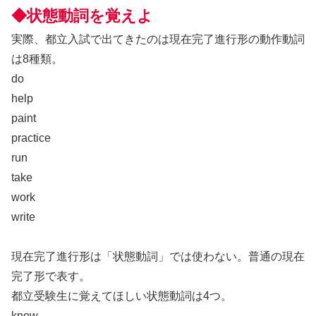
◆状態動詞を覚えよ
実際、都立入試で出てきたのは現在完了進行形の動作動詞
は8種類。
do
help
paint
practice
run
take
work
​write
現在完了進行形は「状態動詞」では使わない。普通の現在
完了形で表す。
都立受験生に覚えてほしい状態動詞は4つ。
know