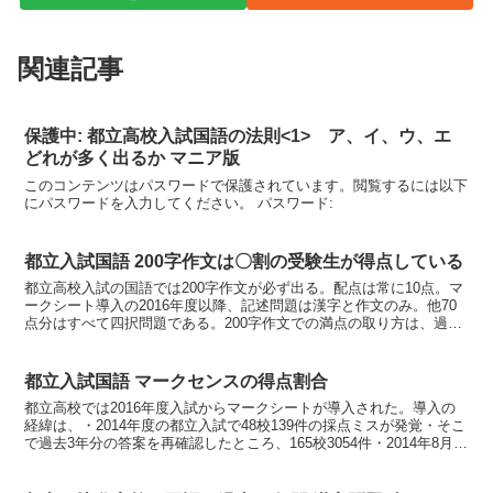
関連記事
保護中: 都立高校入試国語の法則<1> ア、イ、ウ、エ
どれが多く出るか マニア版
このコンテンツはパスワードで保護されています。閲覧するには以下
にパスワードを入力してください。 パスワード:
都立入試国語 200字作文は〇割の受験生が得点している
都立高校入試の国語では200字作文が必ず出る。配点は常に10点。マ
ークシート導入の2016年度以降、記述問題は漢字と作文のみ。他70
点分はすべて四択問題である。200字作文での満点の取り方は、過去
記事を読まれたい。＜過去記事：都立高校入試国...
都立入試国語 マークセンスの得点割合
都立高校では2016年度入試からマークシートが導入された。導入の
経緯は、・2014年度の都立入試で48校139件の採点ミスが発覚・そこ
で過去3年分の答案を再確認したところ、165校3054件・2014年8月
22日、「2016年度入試から学力...