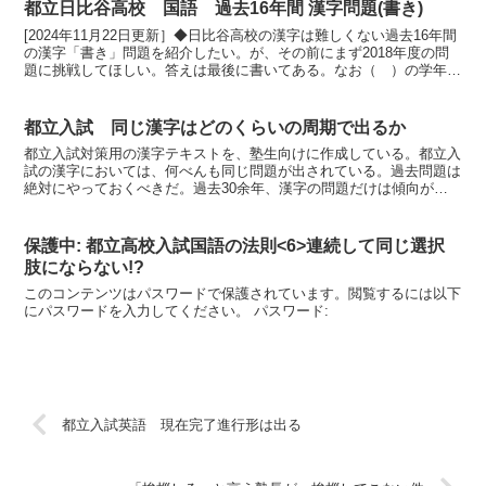
都立日比谷高校 国語 過去16年間 漢字問題(書き)
[2024年11月22日更新］◆日比谷高校の漢字は難しくない過去16年間
の漢字「書き」問題を紹介したい。が、その前にまず2018年度の問
題に挑戦してほしい。答えは最後に書いてある。なお（ ）の学年
は、その漢字を習う学年。2字熟語は後で習う漢...
都立入試 同じ漢字はどのくらいの周期で出るか
都立入試対策用の漢字テキストを、塾生向けに作成している。都立入
試の漢字においては、何べんも同じ問題が出されている。過去問題は
絶対にやっておくべきだ。過去30余年、漢字の問題だけは傾向がほ
とんど変わっていない。唯一変わったとしたら、自校作成問...
保護中: 都立高校入試国語の法則<6>連続して同じ選択
肢にならない!?
このコンテンツはパスワードで保護されています。閲覧するには以下
にパスワードを入力してください。 パスワード:
都立入試英語 現在完了進行形は出る