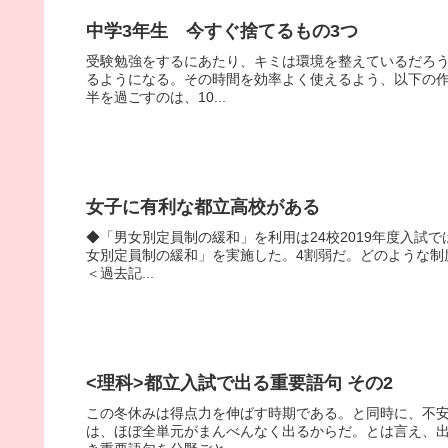
中学3年生 今すぐ捨てるもの3つ
受験勉強をするにあたり、キミは環境を整えているだろ
るようになる。その時間を効率よく使えるよう、以下の作
半を過ごすのは、10...
女子に有利な都立高校がある
◆「男女別定員制の緩和」を利用は24校2019年度入試で
女別定員制の緩和」を実施した。4割弱だ。どのような制
＜過去記...
<理科>都立入試で出る重要語句 その2
この冬休みは得点力を伸ばす時期である。と同時に、不
は、ほぼ全単元がまんべんなく出るからだ。とは言え、