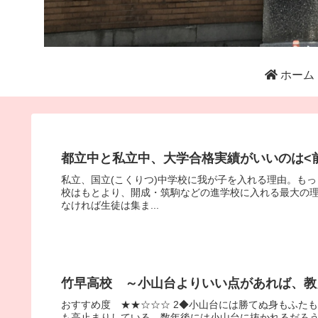
ホーム
都立中と私立中、大学合格実績がいいのは<
私立、国立(こくりつ)中学校に我が子を入れる理由。も
校はもとより、開成・筑駒などの進学校に入れる最大の
なければ生徒は集ま...
竹早高校 ～小山台よりいい点があれば、教
おすすめ度 ★★☆☆☆ 2◆小山台には勝てぬ身もふた
も高止まりしている。数年後には小山台に抜かれるだろ