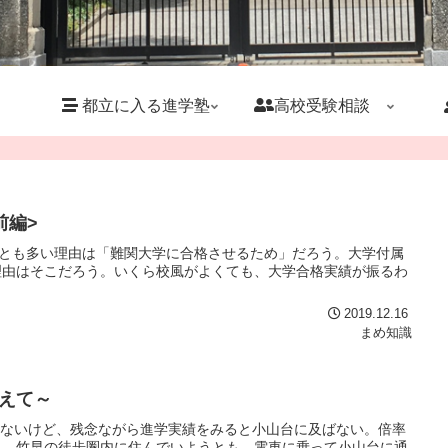
都立に入る進学塾
高校受験相談
前編>
っとも多い理由は「難関大学に合格させるため」だろう。大学付属
理由はそこだろう。いくら校風がよくても、大学合格実績が振るわ
2019.12.16
まめ知識
えて～
もないけど、残念ながら進学実績をみると小山台に及ばない。倍率
う。竹早の徒歩圏内に住んでいようとも、電車に乗って小山台に通