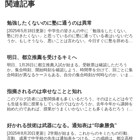
関連記事
勉強したくないのに塾に通うのは異常
[2025年5月18日更新］中学生の皆さんの中に「勉強をしたくない。
塾に行きたくない」と思っているのに塾に通っている者はいないだろ
うか。もしそうなら、悪いことは言わない。今日すぐに塾を辞めるべ
きだ。塾をやめても全く問題ない。今回はその話をす...
明日、都立推薦を受けるキミへ
明日、1月26日に都立推薦入試が始まる。受験票は確認しただろう
か。集合時刻、開始時刻を確認しよう。時間帯を分けて、回ごとに集
合時刻が異なるケースもある。自分の集合時刻が何時なのか、いま一
度お確かめいただきたい。開始時刻によって、お弁当の有無...
指摘されるのは幸せなことと知れ
このブログ読者には塾関係者も多くいるだろう。そのほとんどは今で
も生徒を前に授業をしているのではなかろうか。去年今年から講師を
始めたのであれば、授業がうまくいかないことも多くあるだろう（無
ければよほど優秀な人か、客観視できない残念な人のどちら...
好かれる技術は武器になる。通知表は“印象勝負”
[2025年8月20日更新］2学期が始まる。これからのキミたちの行動、
言動、成果で中学校の先生は通知表をつける。この成績は、都立高校