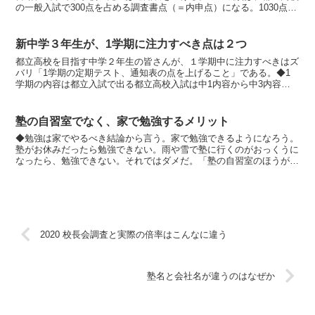
の一般入試で300点を占める調査書点（＝内申点）になる。1030点満
点のうちの300点である。結構デカい。テ...
新中学３年生が、1学期に注力すべき点は２つ
都立高校を目指す中学２年生の皆さんが、１学期中に注力すべきはズ
バリ「1学期の定期テスト、通知表の点を上げること」である。◆1
学期の内容は都立入試で出る都立高校入試は中1内容から中3内容ま
で出題される。出題されやすい・されにくい単元はあれど、...
塾の自習室でなく、家で勉強するメリット
◆勉強は家でやるべき結論から言う。家で勉強できるようになろう。
塾がお休みだったら勉強できない。雨や雪で塾に行くのがおっくうに
なったら、勉強できない。それではダメだ。「塾の自習室のほうが好
きだけど、自宅でも別にいい」というくらいがよい。塾を卒...
2020 校長会調査と実際の倍率はこんなに違う
塾名と会社名が違うのはなぜか