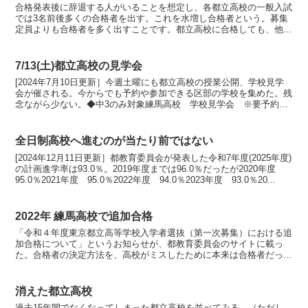
合格発表後に辞退する人がいることを想定し、各都立高校の一般入試
では3名前後多くの合格者を出す。これを水増し合格者という。募集
定員よりも合格者を多く出すことです。都立高校に合格しても、他の
受験校(国私立等)に進学を決めたため入学手続をしない人...
7/13(土)都立高校の見学会
[2024年7月10日更新］今週土曜にも都立高校の授業公開、学校見学
会が催される。今からでも予約や参加できる区部の学校を集めた。残
念ながら少ない。◆中3のみ対象練馬高校 学校見学会 ※要予約◆
学年不問西高校 授業公開赤羽北桜高校 授業公開葛...
全日制高校へ進むのが当たり前ではない
[2024年12月11日更新］都教育委員会が発表した令和7年度(2025年度)
の計画進学率は93.0％。2019年度までは96.0％だったが2020年度
95.0％2021年度 95.0％2022年度 94.0％2023年度 93.0％20...
2022年 練馬高校で追加合格
「令和４年度東京都立高等学校入学者選抜（第一次募集）における追
加合格について」というお知らせが、都教育委員会のサイトに載っ
た。合格者の決定方法を、高校がミスしたために本来は合格者だった
子を不合格にしていた。当該校の入学者選抜では、学力検査の...
消えた都立高校
過去15年間でなくなってしまった都立高校を並べてみる。（ただし