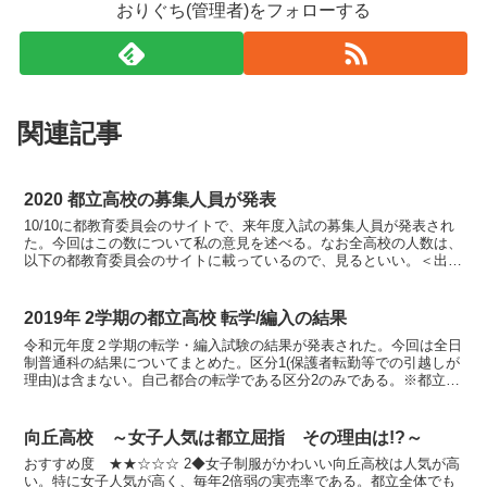
おりぐち(管理者)をフォローする
関連記事
2020 都立高校の募集人員が発表
10/10に都教育委員会のサイトで、来年度入試の募集人員が発表され
た。今回はこの数について私の意見を述べる。なお全高校の人数は、
以下の都教育委員会のサイトに載っているので、見るといい。＜出
典：令和2年度都立高等学校等第一学年生徒募集人員＞◆...
2019年 2学期の都立高校 転学/編入の結果
令和元年度２学期の転学・編入試験の結果が発表された。今回は全日
制普通科の結果についてまとめた。区分1(保護者転勤等での引越しが
理由)は含まない。自己都合の転学である区分2のみである。※都立高
校では「転入」ではなく「転学」と呼ぶ。◆高1の2学...
向丘高校 ～女子人気は都立屈指 その理由は!?～
​おすすめ度 ★★☆☆☆ 2◆女子制服がかわいい向丘高校は人気が高
い。特に女子人気が高く、毎年2倍弱の実売率である。都立全体でも