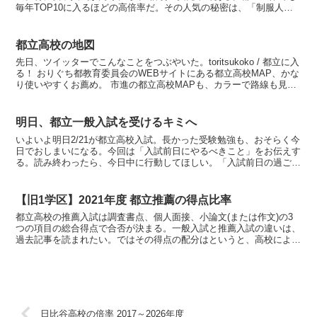
毎年TOP10に入るほどの高倍率だ。その人気の秘密は、「制服人
気」これに尽きる。女子の制服が都立では群を抜いてか...
都立高校の地図
先日、ツイッターでこんなことをつぶやいた。toritsukoko / 都立に入
る！ おりぐち都教育委員会のWEBサイトにある都立高校MAP、かな
り使いやすくお薦め。 市進の都立高校MAPも、カラーで路線も見や
すかったが、専門学科が載っていな...
明日、都立一般入試を受けるキミへ
いよいよ明日2/21が都立高校入試。長かった受験勉強も、おそらく今
日でおしまいになる。今回は「入試前日にやるべきこと」をお伝えす
る。読み終わったら、今日中に行動してほしい。「入試前日の過ごし
方」でググれば見つかるような当たり障りのない内容だ...
【旧1学区】2021年度 都立推薦の得点比率
都立高校の推薦入試は調査書点、個人面接、小論文(または作文)の3
つの項目の総合得点で合否が決まる。一般入試と推薦入試の違いは、
過去記事を読まれたい。ではその得点の配分はというと、高校によっ
てバラバラである。ほとんどの高校は調査書点が50％を...
日比谷高校の倍率 2017～2026年度