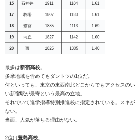
15
石神井
1911
1184
1.61
17
駒場
1907
1183
1.61
18
鷺宮
1885
1113
1.69
19
向丘
1827
1142
1.60
20
西
1825
1305
1.40
最多は
新宿高校
。
多摩地域を含めてもダントツの1位だ。
何といっても、東京の東西南北どこからでもアクセスのい
い新宿駅が最寄という最高の立地。
それでいて進学指導特別推進校に指定されている。スキが
ない。
当面、人気が落ちる理由がない。
2位は
豊島高校
。