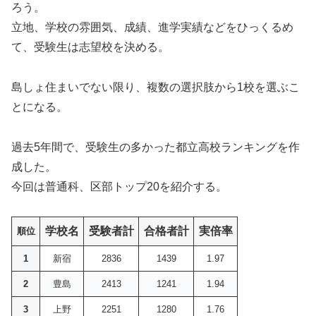
ろう。
立地、学校の雰囲気、成績、進学実績などをひっくるめ
て、受験生は志望校を決める。
島しょ住まいでない限り、複数の選択肢から1校を選ぶこ
とになる。
過去5年間で、受験生の多かった都立高校ランキングを作
成した。
今回は普通科、区部トップ20を紹介する。
学校名
受験者計
合格者計
実倍率
順位
1
新宿
2836
1439
1.97
2
豊島
2413
1241
1.94
3
上野
2251
1280
1.76