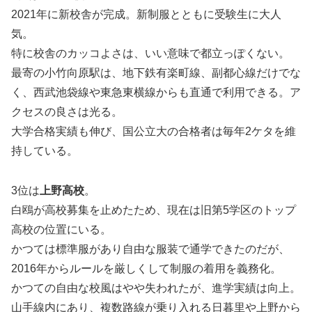
2021年に新校舎が完成。新制服とともに受験生に大人
気。
特に校舎のカッコよさは、いい意味で都立っぽくない。
最寄の小竹向原駅は、地下鉄有楽町線、副都心線だけでな
く、西武池袋線や東急東横線からも直通で利用できる。ア
クセスの良さは光る。
大学合格実績も伸び、国公立大の合格者は毎年2ケタを維
持している。
3位は
上野高校
。
白鴎が高校募集を止めたため、現在は旧第5学区のトップ
高校の位置にいる。
かつては標準服があり自由な服装で通学できたのだが、
2016年からルールを厳しくして制服の着用を義務化。
かつての自由な校風はやや失われたが、進学実績は向上。
山手線内にあり、複数路線が乗り入れる日暮里や上野から