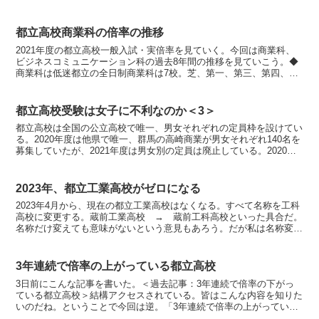
だ。 荒川工業 471人中450人(95.5％) 足立工...
都立高校商業科の倍率の推移
2021年度の都立高校一般入試・実倍率を見ていく。今回は商業科、
ビジネスコミュニケーション科の過去8年間の推移を見ていこう。◆
商業科は低迷都立の全日制商業科は7校。芝、第一、第三、第四、葛
飾、江東、第五。2021年度は6校が定員割れで全入(...
都立高校受験は女子に不利なのか＜3＞
都立高校は全国の公立高校で唯一、男女それぞれの定員枠を設けてい
る。2020年度は他県で唯一、群馬の高崎商業が男女それぞれ140名を
募集していたが、2021年度は男女別の定員は廃止している。2020年
度2021年度参照：群馬県HP一方で、公立...
2023年、都立工業高校がゼロになる
2023年4月から、現在の都立工業高校はなくなる。すべて名称を工科
高校に変更する。蔵前工業高校 → 蔵前工科高校といった具合だ。
名称だけ変えても意味がないという意見もあろう。だが私は名称変更
に賛成だ。高校を、印象で決めるような受験生や保護者...
3年連続で倍率の上がっている都立高校
3日前にこんな記事を書いた。＜過去記事：3年連続で倍率の下がっ
ている都立高校＞結構アクセスされている。皆はこんな内容を知りた
いのだね。ということで今回は逆。「3年連続で倍率の上がっている
都立高校」を集め3年連続で倍率が上向かなかった、つまり...