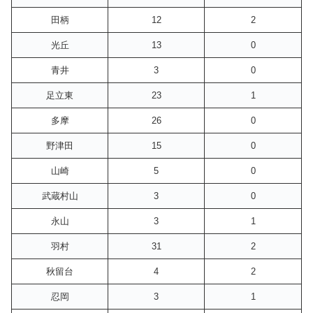
田柄
12
2
光丘
13
0
青井
3
0
足立東
23
1
多摩
26
0
野津田
15
0
山崎
5
0
武蔵村山
3
0
永山
3
1
羽村
31
2
秋留台
4
2
忍岡
3
1