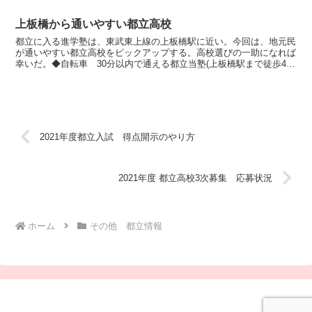
上板橋から通いやすい都立高校
都立に入る進学塾は、東武東上線の上板橋駅に近い。今回は、地元民
が通いやすい都立高校をピックアップする。高校選びの一助になれば
幸いだ。◆自転車 30分以内で通える都立当塾(上板橋駅まで徒歩4
分)をスタート地点としている5分 大山高校9分 板橋...
2021年度都立入試 得点開示のやり方
2021年度 都立高校3次募集 応募状況
ホーム
その他 都立情報