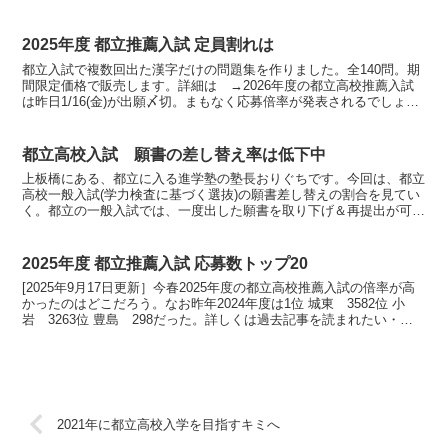
、東、駒場、大森、竹台、大山、足立...
2025年度 都立推薦入試 定員割れは
都立入試で複数回出た漢字だけの問題集を作りました。全140問。期
間限定価格で販売します。詳細は →2026年度の都立高校推薦入試
は昨日1/16(金)が出願〆切。まもなく応募倍率が発表されるでしょ
う。昨年2025年度の応募倍率は2023202...
都立高校入試 願書の差し替え率は低下中
上板橋にある、都立に入る進学塾の塾長おりぐちです。今回は、都立
高校一般入試(学力検査に基づく選抜)の願書差し替えの割合を見てい
く。都立の一般入試では、一度出した願書を取り下げ＆再提出が可
能。最初の倍率を見てから、受験校を1回だけ変更できる。...
2025年度 都立推薦入試 応募数トップ20
[2025年9月17日更新］今春2025年度の都立高校推薦入試の倍率が高
かったのはどこだろう。なお昨年2024年度は1位 城東 3582位 小
岩 3263位 豊島 298だった。詳しくは過去記事を読まれたい・＜
過去記事：2024年度 都立推...
2021年に都立高校入学を目指すキミへ