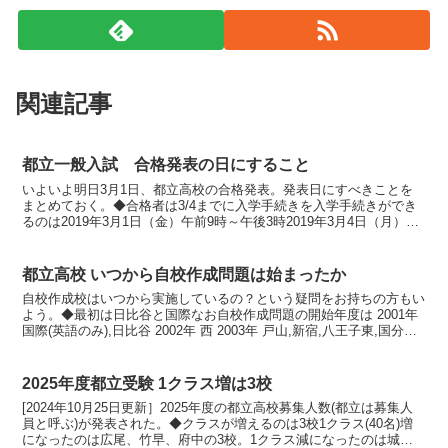
関連記事
都立一般入試 合格発表の日にすること
いよいよ明日3月1日、都立高校の合格発表。発表日にすべきことを
まとめておく。◆合格者は3/4までに入学手続きを入学手続きができ
るのは2019年3月1日（金）午前9時～午後3時2019年3月4日（月）午
前9時～正午合格発表を見た後、そのまま「...
都立高校 いつから自校作成問題は始まったか
自校作成校はいつから実施しているの？という疑問をお持ちの方もい
よう。◆最初は日比谷と国際なお自校作成問題の開始年度は 2001年
国際(英語のみ),日比谷 2002年 西 2003年 戸山,新宿,八王子東,国分
寺 2004年 青山,墨田川,...
2025年度都立受験 1クラス増は3校
[2024年10月25日更新］2025年度の都立高校募集人数(都立は募集人
員と呼ぶ)が発表された。◆クラスが増えるのは3校1クラス(40名)増
になったのは広尾、竹早、府中の3校。1クラス減になったのは城東