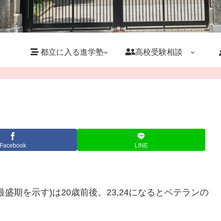
都立に入る進学塾
高校受験相談
Facebook
LINE
盛期を示す)は20歳前後。23,24になるとベテランの