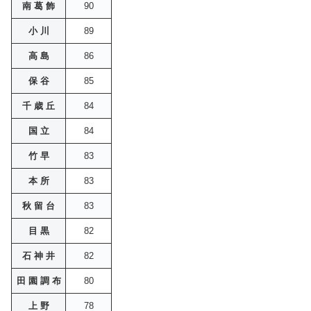
南 葛 飾
90
小 川
89
高 島
86
保 谷
85
千 歳 丘
84
国 立
84
竹 早
83
本 所
83
秋 留 台
83
目 黒
82
石 神 井
82
田 園 調 布
80
上 野
78