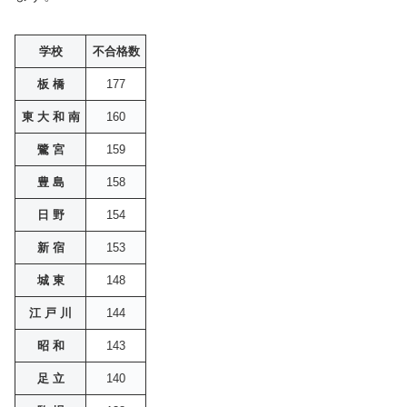
学校
不合格数
板 橋
177
東 大 和 南
160
鷺 宮
159
豊 島
158
日 野
154
新 宿
153
城 東
148
江 戸 川
144
昭 和
143
足 立
140