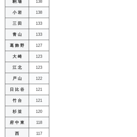
駒 場
138
小 岩
138
三 田
133
青 山
133
葛 飾 野
127
大 崎
123
江 北
123
戸 山
122
日 比 谷
121
竹 台
121
杉 並
120
府 中 東
118
西
117