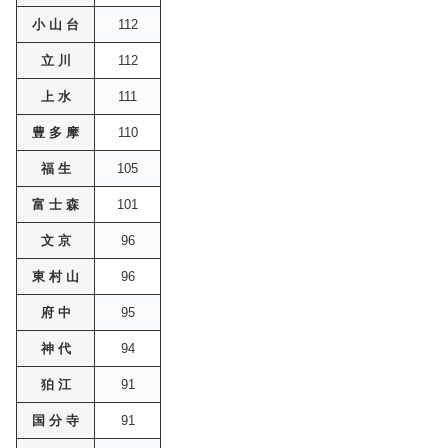
小 山 台
112
立 川
112
上 水
111
豊 多 摩
110
福 生
105
富 士 森
101
文 京
96
東 村 山
96
府 中
95
神 代
94
狛 江
91
国 分 寺
91