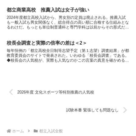
都立商業高校 推薦入試は女子が強い
2024年度都立高校入試から、男女別の定員は廃止される。推薦入試
も一般入試も男女関係なく、総合得点の高い順に合格する仕組みとな
るわけだ。もっとも単位制普通科と専門学科は以前からその形式だっ
た。今回は都立商業高校の過去の入試状況を確認し、20...
校長会調査と実際の倍率の差は＜2＞
毎年恒例の「都立高校全日制等志望予定（第１志望）調査結果」が都
教育委員会のサイトで発表された。いわゆる「校長会調査」である。
◆校長会の人気校が、実際も人気なのかこの言葉の真意を確かめるべ
く調査した。以下は2019年1月発表の校長会調査結果(...
2026年度 文化スポーツ等特別推薦の人気校
試験本番 緊張しても問題なし
ホーム
都立入試全般