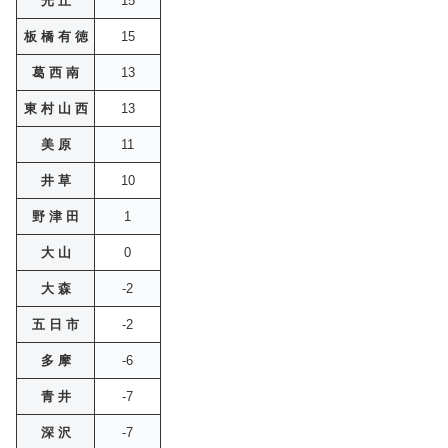
光 丘
15
板 橋 有 徳
15
葛 西 南
13
東 村 山 西
13
美 原
11
井 草
10
野 津 田
1
大 山
0
大 森
-2
五 日 市
-2
多 摩
-6
青 井
-7
深 沢
-7