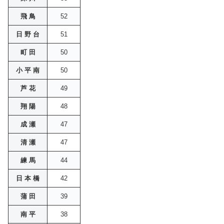
飛 鳥
52
日 野 台
51
町 田
50
小 平 南
50
芦 花
49
翔 陽
48
成 瀬
47
清 瀬
47
練 馬
44
日 本 橋
42
蒲 田
39
南 平
38