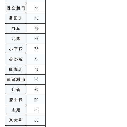
足 立 新 田
78
墨 田 川
75
向 丘
74
北 園
73
小 平 西
73
松 が 谷
72
紅 葉 川
71
武 蔵 村 山
70
片 倉
69
府 中 西
69
広 尾
65
東 大 和
65