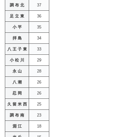
調 布 北
37
足 立 東
36
小 平
35
拝 島
34
八 王 子 東
33
小 松 川
29
永 山
28
八 潮
26
忍 岡
26
久 留 米 西
25
調 布 南
23
淵 江
18