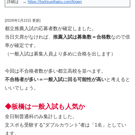
詳細は →
https://toritsunihairu.com/kigen
[2026年1月22日 更新]
都立推薦入試の応募者数が確定しました。
当日欠席がなければ、
推薦入試は募集数＝合格数
なので倍
率が確定です。
（一般入試は募集人員より多めに合格を出します）
今回は不合格者数が多い都立高校を並べます。
不合格者が多い＝一般入試に回る可能性が高い
と考えると
いいでしょう。
◆板橋は一般入試も人気か
全日制普通科のみ集計しました。
文スポも受験する”ダブルカウント”者は「1名」としてい
ます。