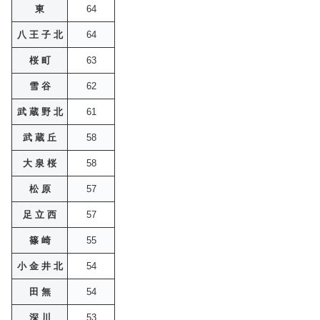
東
64
八 王 子 北
64
桜 町
63
雪 谷
62
武 蔵 野 北
61
武 蔵 丘
58
大 泉 桜
58
松 原
57
足 立 西
57
篠 崎
55
小 金 井 北
54
田 無
54
深 川
53