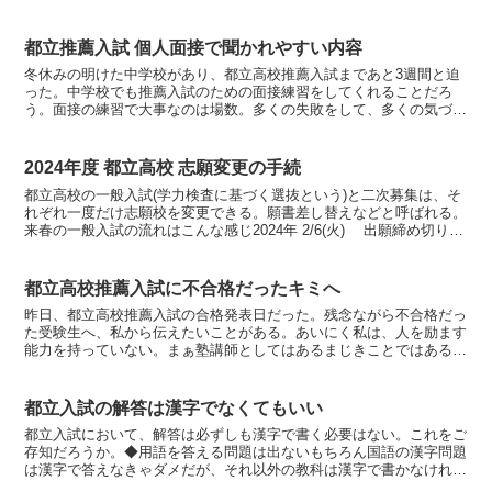
都立推薦入試 個人面接で聞かれやすい内容
冬休みの明けた中学校があり、都立高校推薦入試まであと3週間と迫
った。中学校でも推薦入試のための面接練習をしてくれることだろ
う。面接の練習で大事なのは場数。多くの失敗をして、多くの気づき
を得て、入試本番でいい回答ができればいい。そうすればコツ...
2024年度 都立高校 志願変更の手続
都立高校の一般入試(学力検査に基づく選抜という)と二次募集は、そ
れぞれ一度だけ志願校を変更できる。願書差し替えなどと呼ばれる。
来春の一般入試の流れはこんな感じ2024年 2/6(火) 出願締め切り
2024年 2/13(火) 取り下げ202...
都立高校推薦入試に不合格だったキミへ
昨日、都立高校推薦入試の合格発表日だった。残念ながら不合格だっ
た受験生へ、私から伝えたいことがある。あいにく私は、人を励ます
能力を持っていない。まぁ塾講師としてはあるまじきことではある
が、ウチの生徒は分かっているはず。勇気なんて人から与えて...
都立入試の解答は漢字でなくてもいい
都立入試において、解答は必ずしも漢字で書く必要はない。これをご
存知だろうか。◆用語を答える問題は出ないもちろん国語の漢字問題
は漢字で答えなきゃダメだが、それ以外の教科は漢字で書かなければ
ならないというルールはない。また、国語の200字作文で...