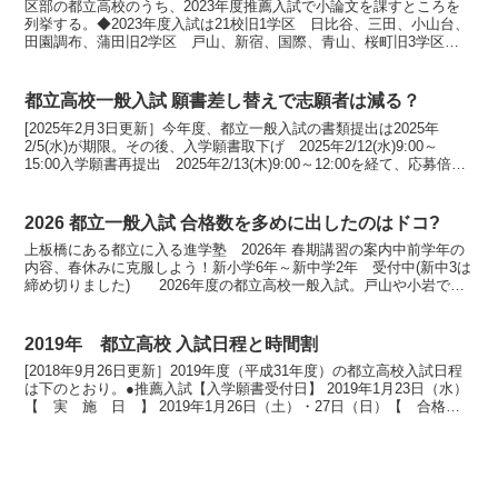
区部の都立高校のうち、2023年度推薦入試で小論文を課すところを
列挙する。◆2023年度入試は21校旧1学区 日比谷、三田、小山台、
田園調布、蒲田旧2学区 戸山、新宿、国際、青山、桜町旧3学区
井草旧4学区 竹早、北園、文京、豊島、千早旧5...
都立高校一般入試 願書差し替えで志願者は減る？
[2025年2月3日更新］今年度、都立一般入試の書類提出は2025年
2/5(水)が期限。その後、入学願書取下げ 2025年2/12(水)9:00～
15:00入学願書再提出 2025年2/13(木)9:00～12:00を経て、応募倍率
が確定す...
2026 都立一般入試 合格数を多めに出したのはドコ?
上板橋にある都立に入る進学塾 2026年 春期講習の案内中前学年の
内容、春休みに克服しよう！新小学6年～新中学2年 受付中(新中3は
締め切りました) 2026年度の都立高校一般入試。戸山や小岩で入
学辞退者が出たため2次募集を行うことになっ...
2019年 都立高校 入試日程と時間割
[2018年9月26日更新］2019年度（平成31年度）の都立高校入試日程
は下のとおり。●推薦入試【入学願書受付日】 2019年1月23日（水）
【 実 施 日 】 2019年1月26日（土）・27日（日）【 合格発
表日 】 2019年2月1...