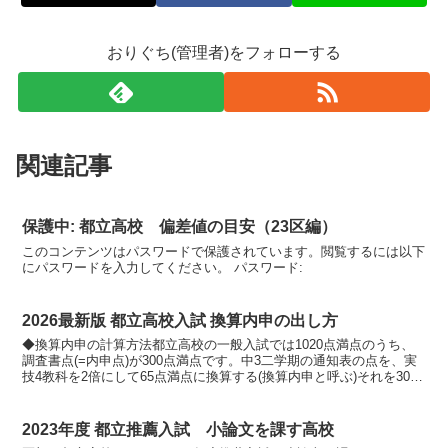
おりぐち(管理者)をフォローする
関連記事
保護中: 都立高校 偏差値の目安（23区編）
このコンテンツはパスワードで保護されています。閲覧するには以下
にパスワードを入力してください。 パスワード:
2026最新版 都立高校入試 換算内申の出し方
◆換算内申の計算方法都立高校の一般入試では1020点満点のうち、
調査書点(=内申点)が300点満点です。中3二学期の通知表の点を、実
技4教科を2倍にして65点満点に換算する(換算内申と呼ぶ)それを300
点満点に変換します。でも計算が面倒とい...
2023年度 都立推薦入試 小論文を課す高校