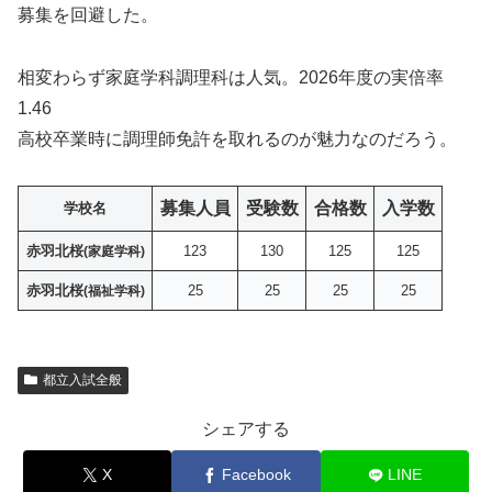
募集を回避した。
相変わらず家庭学科調理科は人気。2026年度の実倍率
1.46
高校卒業時に調理師免許を取れるのが魅力なのだろう。
募集人員
受験数
合格数
入学
数
学校名
赤羽北桜
123
130
125
125
(家庭学科)
赤羽北桜
25
25
25
25
(福祉学科)
都立入試全般
シェアする
X
Facebook
LINE