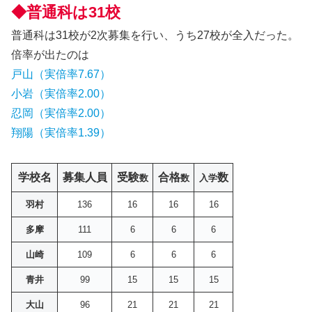
◆普通科は31校
普通科は31校が2次募集を行い、うち27校が全入だった。
倍率が出たのは
戸山（実倍率7.67）
小岩（実倍率2.00）
忍岡（実倍率2.00）
翔陽（実倍率1.39）
学校名
募集人員
受験
合格
数
数
数
入学
羽村
136
16
16
16
多摩
111
6
6
6
山崎
109
6
6
6
青井
99
15
15
15
大山
96
21
21
21