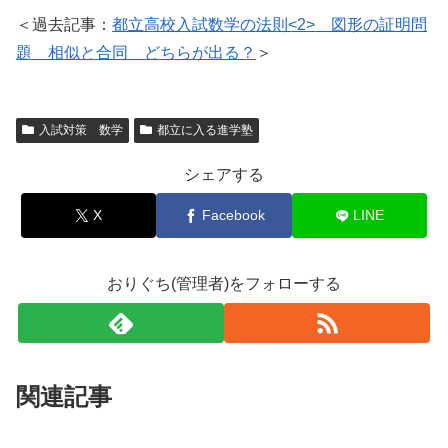
＜過去記事：
都立高校入試数学の法則<2> 図形の証明問
題 相似と合同 どちらが出る？
＞
入試対策 数学
都立に入る進学塾
シェアする
X
Facebook
LINE
おりぐち(管理者)をフォローする
関連記事