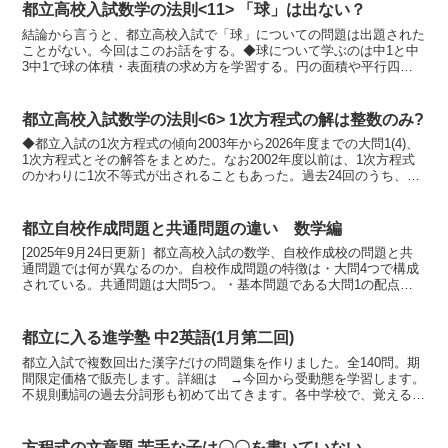
都立高校入試数学の法則<11> 「球」は出ない？
結論から言うと、都立高校入試で「球」についての問題は出題された
ことがない。今回はこのお話をする。◆球について学ぶのは中1と中
3中1で球の体積・表面積の求め方を学習する。円の面積や平行四辺
形の面積は、「なぜ、この公式になるのか」を小学校で教え...
都立高校入試数学の法則<6> 1次方程式の解は整数のみ?
◆都立入試の1次方程式の傾向2003年から2026年度までの大問1(4)、
1次方程式とその解答をまとめた。なお2002年度以前は、1次方程式
のかわりに1次不等式が出されることもあった。過去24回のうち、
( )のある式 12回( )のない式 ...
都立自校作成問題と共通問題の違い 数学編
[2025年9月24日更新］都立高校入試の数学、自校作成校の問題と共
通問題では何が異なるのか。自校作成問題の特徴は・大問4つで構成
されている。共通問題は大問5つ。・基本問題である大問1の配点が
少なめ。・関数の大問、答えを求める過程が分かるよ...
都立に入る進学塾 中2英語(1月第二回)
都立入試で複数回出た漢字だけの問題集を作りました。全140問。期
間限定価格で販売します。詳細は →今回から受動態を学習します。
不規則動詞の過去分詞形も初めて出てきます。各中学校で、覚えるべ
き不規則動詞の表などがあり、小テスト対策などではそち...
方程式の文章題 苦手な子は〇〇を書いていない