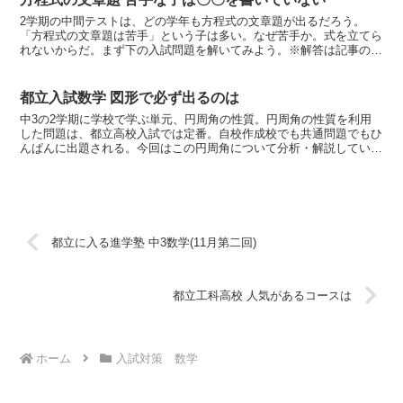
2学期の中間テストは、どの学年も方程式の文章題が出るだろう。
「方程式の文章題は苦手」という子は多い。なぜ苦手か。式を立てら
れないからだ。まず下の入試問題を解いてみよう。※解答は記事の最
下段問姉は1000円，妹は800円を持って本屋に行った。...
都立入試数学 図形で必ず出るのは
中3の2学期に学校で学ぶ単元、円周角の性質。円周角の性質を利用
した問題は、都立高校入試では定番。自校作成校でも共通問題でもひ
んぱんに出題される。今回はこの円周角について分析・解説してい
く。◆16年連続円周角の性質を利用した問題は、今年も含め...
都立に入る進学塾 中3数学(11月第二回)
都立工科高校 人気があるコースは
ホーム
入試対策 数学