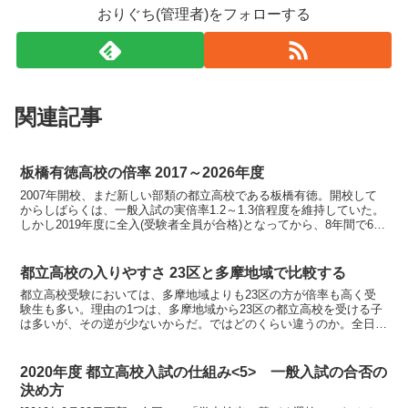
おりぐち(管理者)をフォローする
関連記事
板橋有徳高校の倍率 2017～2026年度
2007年開校、まだ新しい部類の都立高校である板橋有徳。開校して
からしばらくは、一般入試の実倍率1.2～1.3倍程度を維持していた。
しかし2019年度に全入(受験者全員が合格)となってから、8年間で6回
も定員割れで全入となってしまった。東武...
都立高校の入りやすさ 23区と多摩地域で比較する
都立高校受験においては、多摩地域よりも23区の方が倍率も高く受
験生も多い。理由の1つは、多摩地域から23区の都立高校を受ける子
は多いが、その逆が少ないからだ。ではどのくらい違うのか。全日制
都立高校・普通科の数字を使って比べてみよう。◆どの数...
2020年度 都立高校入試の仕組み<5> 一般入試の合否の
決め方