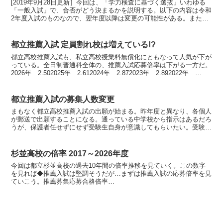
[2019年9月28日更新］今回は、「学力検査に基づく選抜」いわゆる
「一般入試」で、合否がどう決まるかを説明する。以下の内容は令和
2年度入試のものなので、翌年度以降は変更の可能性がある。また、
例外もあることをご承知いただきたい。基本的に全日...
都立推薦入試 定員割れ校は増えている!?
都立高校推薦入試も、私立高校授業料無償化にともなって人気が下が
っている。全日制普通科全体の、推薦入試応募倍率は下がる一方だ。
2026年 2.502025年 2.612024年 2.872023年 2.892022年
2.962021年 3....
都立推薦入試の募集人数変更
まもなく都立高校推薦入試の出願が始まる。昨年度と異なり、各個人
が郵送で出願することになる。通っている中学校から指示はあるだろ
うが、保護者任せずにせず受験生自身が意識してもらいたい。受験生
のキミが、保護者に入金や書類の不備がないかの確認をお願...
杉並高校の倍率 2017～2026年度
今回は都立杉並高校の過去10年間の倍率推移を見ていく。この数字
を見れば◆推薦入試は堅調そうだが…まずは推薦入試の応募倍率を見
ていこう。推薦募集応募合格倍率
202664231643.61202564157642.45202464232643....