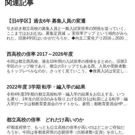
関連記事
【旧4学区】過去6年 募集人員の変遷
引き続き都立高校の募集人員と一般入試実倍率の関係を追っていく。
ここまではおおむね、募集定員減 → 実倍率アップ という傾向がみら
れた。旧第4学区はいかがだろうか。◆向丘二変化アリ2016→2020年
度の一般入試実倍率を見ていく。青字は昨年度...
西高校の倍率 2017～2026年度
今回は都立西高校、過去10年間の入試倍率の推移をまとめた。旧第3
学区のトップ校であり、都立の3トップでもある西。人気や受験者数
もトップレベルなのか。さっそく見ていこう。◆推薦入試は安定して
いた、が推薦募集応募合格倍率202664186642...
2022年度 3学期 転学・編入学の結果
令和4年度3学期の都立高校転学・編入学の結果をお伝えする。いつ
も通り、1年生の区分2のみを取り上げる(区分1は転居による転学・編
入学)データは都教育委員会のサイトから。参照：都教育委員会HPな
お区分1で全日制都立高校を受検した高1はゼロだっ...
都立高校の倍率 どれだけ高いのか
47都道府県で、もっとも公立高校の倍率が高いのはどこかご存知だ
ろうか。今回は各都道府県の志願倍率（出願者数÷定員）を出した。