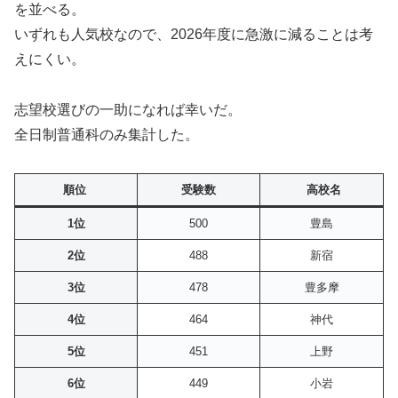
を並べる。
いずれも人気校なので、2026年度に急激に減ることは考
えにくい。
志望校選びの一助になれば幸いだ。
全日制普通科のみ集計した。
順位
受験数
高校名
1位
500
豊島
2位
488
新宿
3位
478
豊多摩
4位
464
神代
5位
451
上野
6位
449
小岩