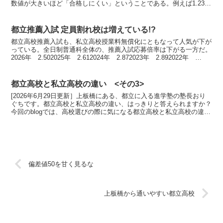
数値が大きいほど「合格しにくい」ということである。例えば1.23倍
なら、123人が出願して100人が合格する。という...
都立推薦入試 定員割れ校は増えている!?
都立高校推薦入試も、私立高校授業料無償化にともなって人気が下が
っている。全日制普通科全体の、推薦入試応募倍率は下がる一方だ。
2026年 2.502025年 2.612024年 2.872023年 2.892022年
2.962021年 3....
都立高校と私立高校の違い <その3>
[2026年6月29日更新］上板橋にある、都立に入る進学塾の塾長おり
ぐちです。都立高校と私立高校の違い、はっきりと答えられますか？
今回のblogでは、高校選びの際に気になる都立高校と私立高校の違い
を簡潔にお伝えします。＜前回記事：都立高校と...
偏差値50を甘く見るな
上板橋から通いやすい都立高校