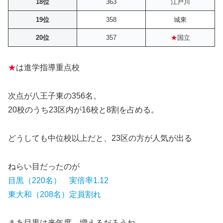
18位
363
江戸川
19位
358
城東
20位
357
★
国立
★
は進学指導重点校
次点が八王子東の356名。
20校のうち23区内が16校と8割を占める。
どうしても中位校以上だと、23区の方が人気が出る
ねらい目だったのが
目黒（220名） 実倍率1.12
東大和（208名）定員割れ
まあ目黒は来年度、増えるだろうね。