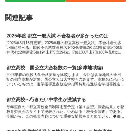
関連記事
2025年度 都立一般入試 不合格者が多かったのは
[2025年3月16日更新］2025年度の都立高校一般入試、不合格者の多
い順に並べる。順位不合格数高校名1位246豊島2位223豊多摩3位209
神代4位200新宿5位194上野5位194立川7位180戸山7位180芦花8位174
北園9位17...
都立高校 国公立大合格数の一覧(多摩地域編)
2026年春の現役大学合格実績を比較します。今回は多摩地域の全日
制の都立高校が対象。国公立大は大学校も含みます。高校名に色がつ
いているものは、進学指導重点校進学指導特別推進校進学指導推進校
◆国公立大合格の多い順高校名国公立早稲田慶應義塾国立...
都立高校へ行きたい中学生が激減する
毎年恒例の「都立高校全日制等志望予定（第１志望）調査結果」が都
教育委員会のサイトで発表された。いわゆる「校長会調査」である。
今回から、この発表内容について重要な情報をまとめていく。◆都立
高校に行きたい受験生は減っている＜出典：令和２年度 都...