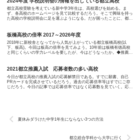
2024年度 学校説明会の情報を出している都立高校
都立高校受験を考えている新中学3年生は、高校選びを始める。ま
ず、各高校のホームページを見て比較するだろう。そこで興味を持っ
た高校の学校説明会に足を運ぶようになる。だが困ったことに、都立
高校は2024年度の学校説明会の予定を公開していない。い...
板橋高校の倍率 2017～2026年度
2018年に新校舎となってから人気が上がっている都立板橋高校(以
下、板高)。今回は板高の倍率を見てみよう。10年前は板橋有徳高校
と同じくらいの学力レベルを要したが、今はどうなったか。◆推薦は
高倍率推薦募集応募合格倍率202656261564...
2021都立推薦入試 応募者数の多い高校
今日が都立高校の推薦入試の応募解禁日である。すでに願書、自己
PRカードを完成させているだろう。過去の応募倍率等はすでにご存
じだろう。今日の記事では応募倍率ではなく応募数を見ていく。応募
数が多いということはその高校に入りたい受験生が多いという...
夏休みダラけた中学1年生にならない3つの方法
都立総合学科から大学に行く