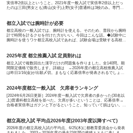
実倍率2倍以上ということ。2021年度一般入試で実倍率2倍以上だっ
たのは三田(男女とも)青山(女子)上野(女子)普通科は3校のみ。専門学
科は工芸(デザイン科)総合芸術(舞台表現科...
都立入試では腕時計が必要
都立高校の一般入試では、腕時計を使える。そのため、普段から腕時
計で時間を計るクセを付けた方がいい。今回はこんな話。◆試験中に
腕時計を使うワケ都立高校入試であれば、試験会場は受験する高校の
教室になる。よって、掛け時計がまず設置されているだろう...
2025年度 都立推薦入試 定員割れは
都立入試で複数回出た漢字だけの問題集を作りました。全140問。期
間限定価格で販売します。詳細は →2026年度の都立高校推薦入試
は昨日1/16(金)が出願〆切。まもなく応募倍率が発表されるでしょ
う。昨年2025年度の応募倍率は2023202...
2024年度都立一般入試 欠席者ランキング
[2024年6月26日更新］2024年度一般入試で欠席者の多かった(30名以
上)普通科都立高校を並べた。欠席が多いということは、応募倍率→
合格者実倍率はガクンと下がるということ。知っていて損はない。
◆2ケタは日比谷のみ日比谷 105戸山 9...
都立高校入試 平均点2026年度(2003年度以降すべて)
2026年度の都立高校入試の平均点、6/25(木)に都教育委員会から発表
されました。2003～2026年度の過去23年間の推移とともに表しま