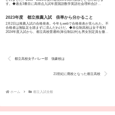
す。◆過去3番目に高得点入試年度国語数学英語社会理科合計
202674.960.461.259.966...
2023年度 都立推薦入試 倍率から分かること
2月2日は推薦入試の合格発表。今年もwebで合格発表が見られた。不
合格者は無駄足を踏まずに済んだわけだ。◆単位制高校は女子有利
2024年度入試から、都立高校普通科(単位制以外)も男女別定員を撤廃
する流れだ。それ以外の都立高校はすでに男女別定...
都立高校女子バレー部 強豪校は
21世紀に廃校となった都立高校
ホーム
都立入試全般