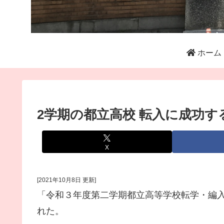
ホーム
2学期の都立高校 転入に成功す
X
[2021年10月8日 更新]
「令和３年度第二学期都立高等学校転学・編
れた。