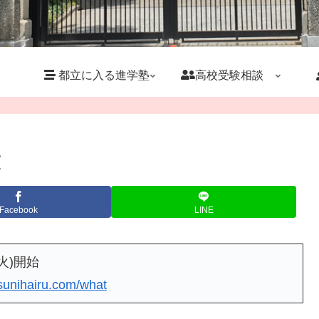
都立に入る進学塾
高校受験相談
覧
Facebook
LINE
火)開始
itsunihairu.com/what