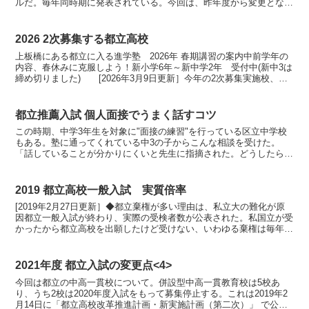
ルだ。毎年同時期に発表されている。今回は、昨年度から変更となっ
た点のみ挙げる。以前はどうだったかも書...
2026 2次募集する都立高校
上板橋にある都立に入る進学塾 2026年 春期講習の案内中前学年の
内容、春休みに克服しよう！新小学6年～新中学2年 受付中(新中3は
締め切りました) [2026年3月9日更新］今年の2次募集実施校、普
通科以下の通り（島しょは除く）学校名募...
都立推薦入試 個人面接でうまく話すコツ
この時期、中学3年生を対象に"面接の練習"を行っている区立中学校
もある。塾に通ってくれている中3の子からこんな相談を受けた。
「話していることが分かりにくいと先生に指摘された。どうしたらう
まくしゃべれるか」たしかに中学生は、相手に物事を正しく...
2019 都立高校一般入試 実質倍率
[2019年2月27日更新］◆都立棄権が多い理由は、私立大の難化が原
因都立一般入試が終わり、実際の受検者数が公表された。私国立が受
かったから都立高校を出願したけど受けない、いわゆる棄権は毎年発
生する。今年、棄権者が多かった高校をリストアップ...
2021年度 都立入試の変更点<4>
今回は都立の中高一貫校について。併設型中高一貫教育校は5校あ
り、うち2校は2020年度入試をもって募集停止する。これは2019年2
月14日に「都立高校改革推進計画・新実施計画（第二次）」 で公表