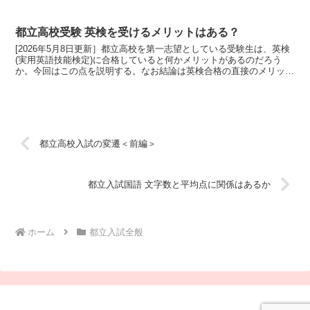
済みだ。まとめると、富士高校 … 募集停止済み...
都立高校受験 英検を受けるメリットはある？
[2026年5月8日更新］都立高校を第一志望としている受験生は、英検
(実用英語技能検定)に合格していると何かメリットがあるのだろう
か。今回はこの点を説明する。なお結論は英検合格の直接のメリット
はなし。でも合格しておく方がいい。である。◆都立...
都立高校入試の変遷＜前編＞
都立入試国語 文字数と平均点に関係はあるか
ホーム
都立入試全般