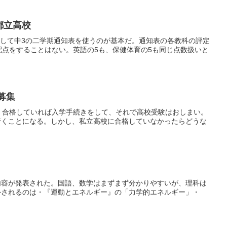
都立高校
書点として中3の二学期通知表を使うのが基本だ。通知表の各教科の評定
配点をすることはない。英語の5も、保健体育の5も同じ点数扱いと
募集
ある。合格していれば入学手続きをして、それで高校受験はおしまい。
行くことになる。しかし、私立高校に合格していなかったらどうな
内容が発表された。国語、数学はまずまず分かりやすいが、理科は
外されるのは・『運動とエネルギー』の「力学的エネルギー」・