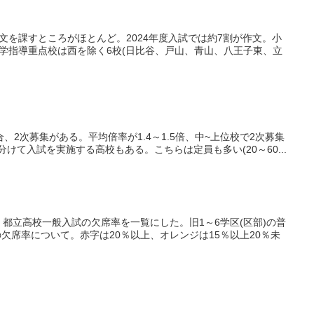
論文を課すところがほとんど。2024年度入試では約7割が作文。小
進学指導重点校は西を除く6校(日比谷、戸山、青山、八王子東、立
合、2次募集がある。平均倍率が1.4～1.5倍、中~上位校で2次募集
て入試を実施する高校もある。こちらは定員も多い(20～60...
度、都立高校一般入試の欠席率を一覧にした。旧1～6学区(区部)の普
席率について。赤字は20％以上、オレンジは15％以上20％未