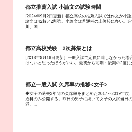
都立推薦入試 小論文の試験時間
[2024年9月2日更新］都立高校の推薦入試では作文か小
論文は42校と2割強。小論文は普通科の上位校に多い。
川、国...
都立高校受験 2次募集とは
[2018年9月18日更新］一般入試で定員に達しなかった場
はないと思ったほうがいい。最初から前期・後期の2度に分け
都立一般入試 欠席率の推移<女子>
◆女子の過去3年間の欠席率をまとめた2017～2019年
通科のみ公開する。昨日の男子に続いて女子の入試当日の欠
満。...