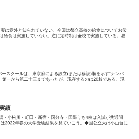
。実は意外と知られていない。今回は都立高校の給食についてお伝
では給食は実施していない。逆に定時制は全校で実施している。昼
ンバースクールは、東京府による設立(または移設)順を示す“ナンバ
。第一から第二十三まであったが、現存するのは20校である。現
実績
場・小松川・町田・新宿・国分寺・国際うち4校は入試が共通問
は2022年春の大学受験結果を見ていこう。◆国公立大は小山台に