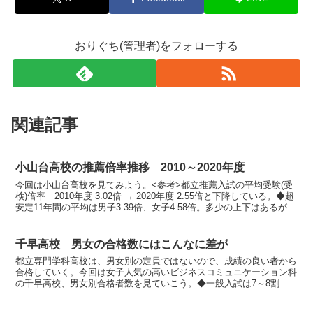
おりぐち(管理者)をフォローする
関連記事
小山台高校の推薦倍率推移 2010～2020年度
今回は小山台高校を見てみよう。<参考>都立推薦入試の平均受験(受
検)倍率 2010年度 3.02倍 → 2020年度 2.55倍と下降している。◆超
安定11年間の平均は男子3.39倍、女子4.58倍。多少の上下はあるが、
大きな乱高下はない。...
千早高校 男女の合格数にはこんなに差が
都立専門学科高校は、男女別の定員ではないので、成績の良い者から
合格していく。今回は女子人気の高いビジネスコミュニケーション科
の千早高校、男女別合格者数を見ていこう。◆一般入試は7～8割が
女子まずは一般入試結果から。年度男子合格数女子合格数2...