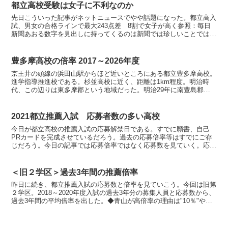
都立高校受験は女子に不利なのか
先日こういった記事がネットニュースでやや話題になった。都立高入
試、男女の合格ラインで最大243点差 8割で女子が高く参照：毎日
新聞あおる数字を見出しに持ってくるのは新聞では珍しいことではな
い。この点について私の見解を述べる。結論から言うと「...
豊多摩高校の倍率 2017～2026年度
京王井の頭線の浜田山駅からほど近いところにある都立豊多摩高校。
進学指導推進校である。杉並高校に近く、距離は1km程度。明治時
代、この辺りは東多摩郡という地域だった。明治29年に南豊島郡と
この東多摩郡を合わせて豊多摩郡となった。豊多摩高校の名...
2021都立推薦入試 応募者数の多い高校
今日が都立高校の推薦入試の応募解禁日である。すでに願書、自己
PRカードを完成させているだろう。過去の応募倍率等はすでにご存
じだろう。今日の記事では応募倍率ではなく応募数を見ていく。応募
数が多いということはその高校に入りたい受験生が多いという...
＜旧２学区＞過去3年間の推薦倍率
昨日に続き、都立推薦入試の応募数と倍率を見ていこう。今回は旧第
２学区。2018～2020年度入試の過去3年分の募集人員と応募数から、
過去3年間の平均倍率を出した。◆青山が高倍率の理由は"10％"やは
り青山の倍率は別格だ。男女とも旧２学区で最...