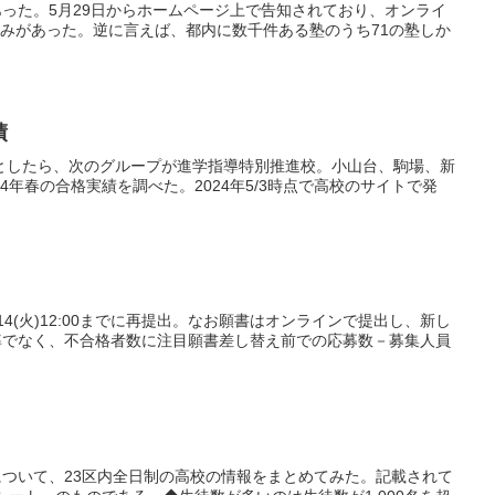
があった。5月29日からホームページ上で告知されており、オンライ
込みがあった。逆に言えば、都内に数千件ある塾のうち71の塾しか
績
点校としたら、次のグループが進学指導特別推進校。小山台、駒場、新
4年春の合格実績を調べた。2024年5/3時点で高校のサイトで発
14(火)12:00までに再提出。なお願書はオンラインで提出し、新し
率でなく、不合格者数に注目願書差し替え前での応募数－募集人員
ついて、23区内全日制の高校の情報をまとめてみた。記載されて