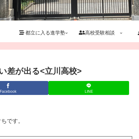
都立に入る進学塾
高校受験相談
い差が出る<立川高校>
Facebook
LINE
ぐちです。