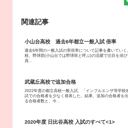
関連記事
小山台高校 過去6年都立一般入試 倍率
過去6年間の一般入試の実倍率について記事を書いていく。
校。野球部(小山台では野球班と呼ぶ)の活躍で注目を浴びた
員...
武蔵丘高校で追加合格
2022年度の都立高校一般入試、「インフルエンザ等学
試での合格者を少なく発表した。結果、追加の合格者を
る合格者数と、今...
2020年度 日比谷高校 入試のすべて<1>