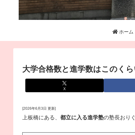
ホーム
大学合格数と進学数はこのくら
X
[2026年6月3日 更新]
上板橋にある、
都立に入る進学塾
の塾長おり