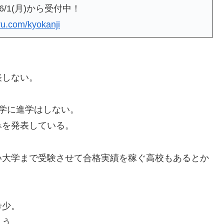
/1(月)から受付中！
iru.com/kyokanji
表しない。
学に進学はしない。
みを発表している。
い大学まで受験させて合格実績を稼ぐ高校もあるとか
希少。
まう。