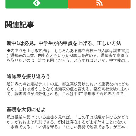
関連記事
新中1は必見。中学生が内申点を上げる、正しい方法
◆内申点を上げる方法は、もちろんある都立高校一般入試は調査書点
(=通知表の点数。内申点ともいう)が300点を占める。通知表で高得点
を取りたいのは、誰でも同じだろう。どうすればいいか。中学校の先
生はもちろん教えてくれない。今回は内申点を上げる...
通知表を振り返ろう
通知表の点と定期テストの点。都立高校受験において重要なのはどち
らか。これは迷うことなく通知表の点と言える。都立高校受験におい
て、調査書点が点数化される。これは中3二学期末の通知表の点で付
けられる。定期テストの点を高校受験で見られることはまず...
基礎を大切にせよ
私は授業を受けている生徒を見れば、「この子は成績が伸びるかどう
か」がおおよそ判別できる。例外は存在するがまず外すことはない。
「素直である」「〆切を守る」「正しい姿勢で勉強できる」が三本
柱。これで成績が悪いことはまずない。それ以外にも「字を書...