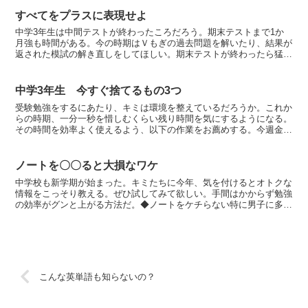
すべてをプラスに表現せよ
中学3年生は中間テストが終わったころだろう。期末テストまで1か
月強も時間がある。今の時期はＶもぎの過去問題を解いたり、結果が
返された模試の解き直しをしてほしい。期末テストが終わったら猛ス
ピードでスケジュールが進んでいく。今が受験前で最も「や...
中学3年生 今すぐ捨てるもの3つ
受験勉強をするにあたり、キミは環境を整えているだろうか。これか
らの時期、一分一秒を惜しむくらい残り時間を気にするようになる。
その時間を効率よく使えるよう、以下の作業をお薦めする。今週金曜
までには。環境を整えずにあと2か月半を過ごすのは、10...
ノートを〇〇ると大損なワケ
中学校も新学期が始まった。キミたちに今年、気を付けるとオトクな
情報をこっそり教える。ぜひ試してみて欲しい。手間はかからず勉強
の効率がグンと上がる方法だ。◆ノートをケチらない特に男子に多
い。行間を空けず、びっちり詰めてノートに字を書く。これは...
こんな英単語も知らないの？