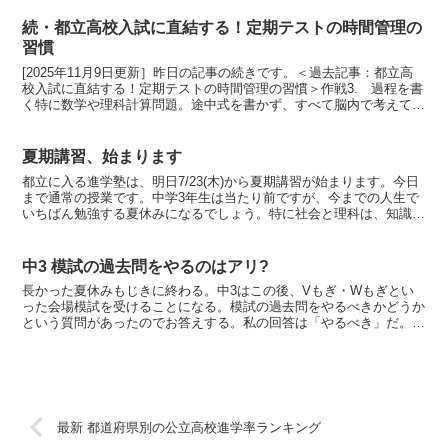
続・都立高校入試に直結する！定期テストの時間管理の
習慣
[2025年11月9日更新］昨日の記事の続きです。＜過去記事：都立高
校入試に直結する！定期テストの時間管理の習慣＞作戦3. 過程を書
く特に数学や理科計算問題。途中式を書かず、すべて脳内で考えて計
算して答えを出す子のなんと多いことか。それで完...
夏期講習、始まります
都立に入る進学塾は、明日7/23(木)から夏期講習が始まります。今日
まで通常の授業です。中学3年生は当たり前ですが、今までの人生で
いちばん勉強する夏休みになるでしょう。特に社会と理科は、知識を
詰め込みまくります。授業後の宿題で理解を深めても...
中3 模試の過去問をやるのはアリ?
長かった夏休みもじきに終わる。中3はこの後、Vもぎ・Wもぎとい
った会場模試を受けることになる。模試の過去問をやるべきかどうか
という質問があったのでお答えする。私の回答は「やるべき」だ。
◆Vもぎ・Wもぎは過去問を販売している模試会社は各Web...
最新 都道府県別の公立高校進学率ランキング