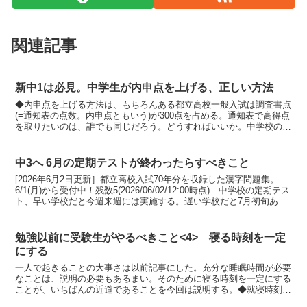
関連記事
新中1は必見。中学生が内申点を上げる、正しい方法
◆内申点を上げる方法は、もちろんある都立高校一般入試は調査書点
(=通知表の点数。内申点ともいう)が300点を占める。通知表で高得点
を取りたいのは、誰でも同じだろう。どうすればいいか。中学校の先
生はもちろん教えてくれない。今回は内申点を上げる...
中3へ 6月の定期テストが終わったらすべきこと
[2026年6月2日更新］都立高校入試70年分を収録した漢字問題集。
6/1(月)から受付中！残数5(2026/06/02/12:00時点) 中学校の定期テス
ト、早い学校だと今週来週には実施する。遅い学校だと7月初旬あた
りだ。9教科ある期末テ...
勉強以前に受験生がやるべきこと<4> 寝る時刻を一定
にする
一人で起きることの大事さは以前記事にした。充分な睡眠時間が必要
なことは、説明の必要もあるまい。そのために寝る時刻を一定にする
ことが、いちばんの近道であることを今回は説明する。◆就寝時刻＝
締め切り時刻テスト前、明け方近くや徹夜をした経験のある...