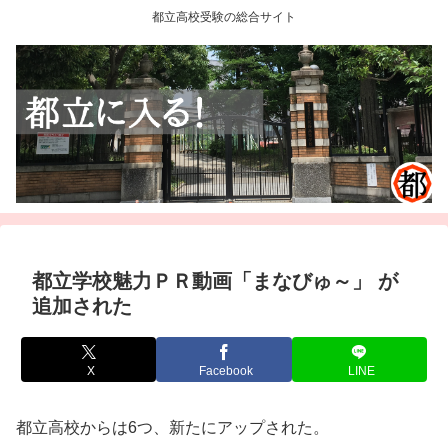
都立高校受験の総合サイト
都立学校魅力ＰＲ動画「まなびゅ～」 が
追加された
X
Facebook
LINE
都立高校からは6つ、新たにアップされた。