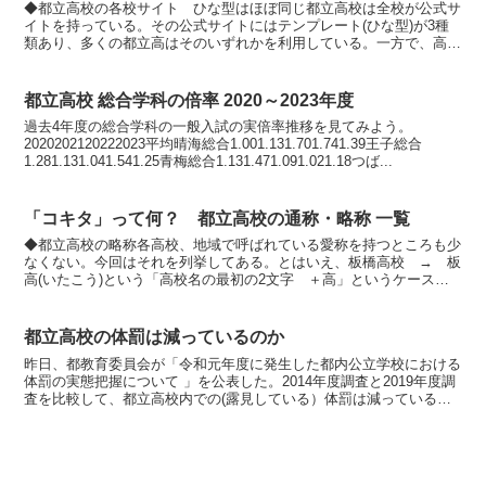
◆都立高校の各校サイト ひな型はほぼ同じ都立高校は全校が公式サ
イトを持っている。その公式サイトにはテンプレート(ひな型)が3種
類あり、多くの都立高はそのいずれかを利用している。一方で、高校
独自のデザインを用いたサイトを利用している都立高もあ...
都立高校 総合学科の倍率 2020～2023年度
過去4年度の総合学科の一般入試の実倍率推移を見てみよう。
2020202120222023平均晴海総合1.001.131.701.741.39王子総合
1.281.131.041.541.25青梅総合1.131.471.091.021.18つば...
「コキタ」って何？ 都立高校の通称・略称 一覧
◆都立高校の略称各高校、地域で呼ばれている愛称を持つところも少
なくない。今回はそれを列挙してある。とはいえ、板橋高校 → 板
高(いたこう)という「高校名の最初の2文字 ＋高」というケースが
ほとんどだ。 南平(みなみだいら) → なんぺいなど...
都立高校の体罰は減っているのか
昨日、都教育委員会が「令和元年度に発生した都内公立学校における
体罰の実態把握について 」を公表した。2014年度調査と2019年度調
査を比較して、都立高校内での(露見している）体罰は減っているの
かを見ていこう。いずれも 2014年度 → 2...