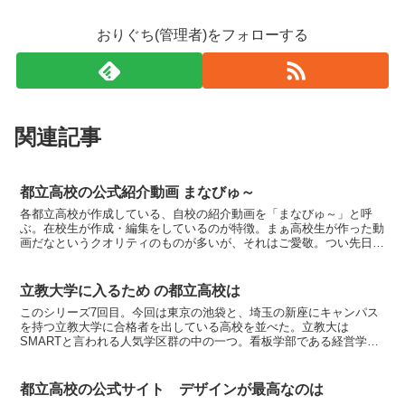
おりぐち(管理者)をフォローする
関連記事
都立高校の公式紹介動画 まなびゅ～
各都立高校が作成している、自校の紹介動画を「まなびゅ～」と呼
ぶ。在校生が作成・編集をしているのが特徴。まぁ高校生が作った動
画だなというクオリティのものが多いが、それはご愛敬。つい先日も
新宿山吹、秋留台、芦花が新作公開した。◆進学指導重点校は...
立教大学に入るため の都立高校は
このシリーズ7回目。今回は東京の池袋と、埼玉の新座にキャンパス
を持つ立教大学に合格者を出している高校を並べた。立教大は
SMARTと言われる人気学区群の中の一つ。看板学部である経営学部
は、今や早慶に匹敵する偏差値になっている。もっとも、立教と...
都立高校の公式サイト デザインが最高なのは