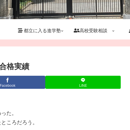
都立に入る進学塾
高校受験相談
学合格実績
Facebook
LINE
わった。
たところだろう。