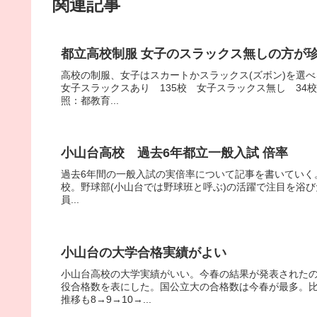
関連記事
都立高校制服 女子のスラックス無しの方が珍
高校の制服、女子はスカートかスラックス(ズボン)を選
女子スラックスあり 135校 女子スラックス無し 3
照：都教育...
小山台高校 過去6年都立一般入試 倍率
過去6年間の一般入試の実倍率について記事を書いていく。
校。野球部(小山台では野球班と呼ぶ)の活躍で注目を浴びた
員...
小山台の大学合格実績がよい
小山台高校の大学実績がいい。今春の結果が発表されたの
役合格数を表にした。国公立大の合格数は今春が最多。
推移も8→9→10→...