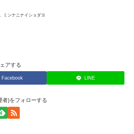
そりと。ミンナニナイショダヨ
ェアする
Facebook
LINE
理者)をフォローする