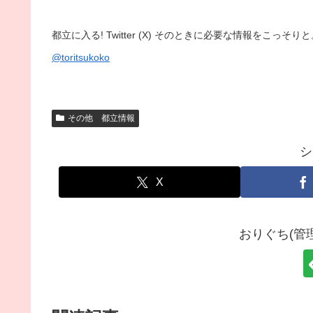
都立に入る! Twitter (X) そのときに必要な情報をこっ
@toritsukoko
その他 都立情報
シ
X
おりぐち(管