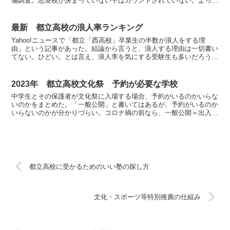
備調査。志望校が決まっていない子はカウントされていない。よっ
て、基本的に応募倍率は校長会調査よりも上がる。旧1学区...
最新 都立高校の浪人率ランキング
Yahoo!ニュースで「都立「西高校」卒業生の半数が浪人をする理
由」という記事があった。結論から言うと、浪人する理由は一切書い
てない。ひどい。とは言え、浪人率を気にする受験生も多いだろう。
今回は各都立高校が公表する「平成31年度 学校経営シ...
2023年 都立高校文化祭 予約が必要な学校
中学生とその保護者が文化祭に入場する場合、予約がいるのかいらな
いのかをまとめた。「一般公開」と書いてはあるが、予約がいるのか
いらないのかが分かりづらい。コロナ禍の前なら、一般公開＝出入り
自由・予約不要 で通じただろう。でも今は予約必須の高校...
都立高校に受かるためのいい塾の探し方
文化・スポーツ等特別推薦の仕組み