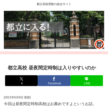
都立高校受験の総合サイト
都立高校 昼夜間定時制は入りやすいのか
X
Facebook
LINE
[2021年6月9日 更新]
今回は昼夜間定時制高校はお薦めですよというお話。