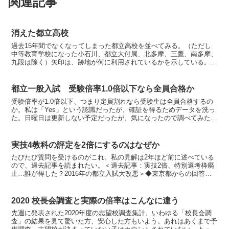
関連記事
消えた都立高校
過去15年間でなくなってしまった都立高校を並べてみる。（ただし
中等教育学校になった小石川、都立大付属、北多摩、三鷹、南多摩、
九段は除く）矢印は、跡地が何に利用されているかを示している。忠
生 →都立町田総合高校 玉川大島南 →大島海洋国際高校...
都立一般入試 受験倍率1.0倍以下なら全員合格か
受験倍率が1.0倍以下、つまり定員割れなら受験生は全員合格するの
か。私は「Yes」という認識だったが、確証を得るためデータを洗っ
た。日曜日は更新しない予定だったが、気になったので調べてみた。
どうかお読みいただきたい。◆2019年度入試は普通...
実技4教科の評定を2倍にするのはなぜか
たびたび質問を受けるのがこれ。私の見解は2年ほど前に述べている
ので、過去記事を読まれたい。＜過去記事：実技2倍、特別選考枠廃
止…誰が得した？2016年の都立入試大改悪＞◆東京都からの回答は
「9教科すべて大切だから」上記画像は東京都教育庁都立...
2020 校長会調査と実際の倍率はこんなに違う
先週に発表された2020年度の志望校調査集計、いわゆる「校長会調
査」の結果を見て驚いた方、安心した方もいよう。あれはあくまで予