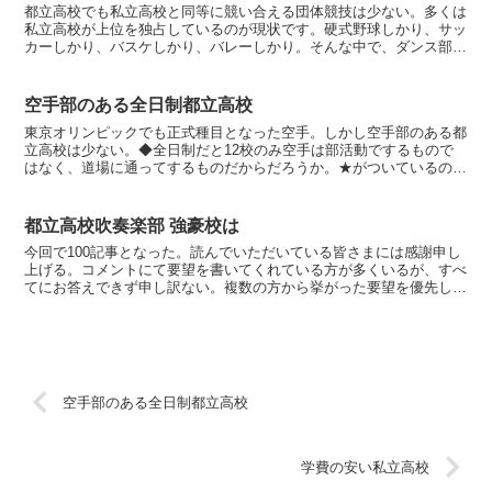
都立高校でも私立高校と同等に競い合える団体競技は少ない。多くは
私立高校が上位を独占しているのが現状です。硬式野球しかり、サッ
カーしかり、バスケしかり、バレーしかり。そんな中で、ダンス部は
都立も好結果を残しています。今回は2025年度の日本高...
空手部のある全日制都立高校
東京オリンピックでも正式種目となった空手。しかし空手部のある都
立高校は少ない。◆全日制だと12校のみ空手は部活動でするもので
はなく、道場に通ってするものだからだろうか。★がついているのは
「東京都高体連空手道専門部」に加盟している高校。大崎…...
都立高校吹奏楽部 強豪校は
今回で100記事となった。読んでいただいている皆さまには感謝申し
上げる。コメントにて要望を書いてくれている方が多くいるが、すべ
てにお答えできず申し訳ない。複数の方から挙がった要望を優先して
いるので、気長にお待ちいただきたい。◆都立では片倉高...
空手部のある全日制都立高校
学費の安い私立高校