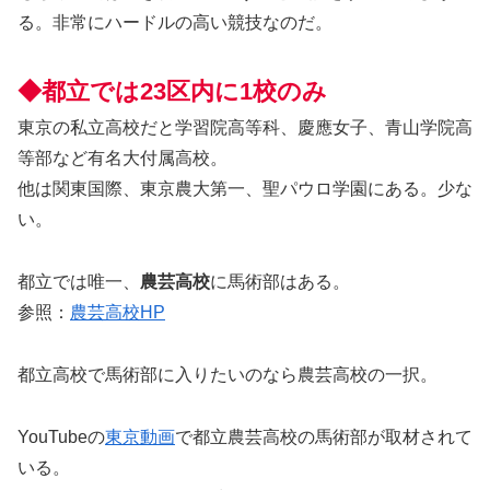
る。非常にハードルの高い競技なのだ。
◆都立では23区内に1校のみ
東京の私立高校だと学習院高等科、慶應女子、青山学院高
等部など有名大付属高校。
他は関東国際、東京農大第一、聖パウロ学園にある。少な
い。
都立では唯一、
農芸高校
に馬術部はある。
参照：
農芸高校HP
都立高校で馬術部に入りたいのなら農芸高校の一択。
YouTubeの
東京動画
で都立農芸高校の馬術部が取材されて
いる。