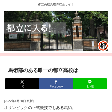
都立高校受験の総合サイト
馬術部のある唯一の都立高校は
X
Facebook
LINE
[2022年4月20日 更新]
オリンピックの正式競技でもある馬術。