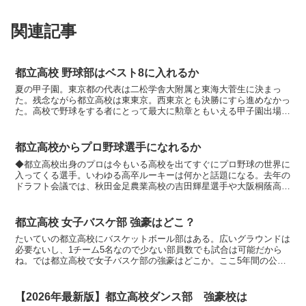
関連記事
都立高校 野球部はベスト8に入れるか
夏の甲子園。東京都の代表は二松学舎大附属と東海大菅生に決まっ
た。残念ながら都立高校は東東京。西東京とも決勝にすら進めなかっ
た。高校で野球をする者にとって最大に勲章ともいえる甲子園出場。
残念ながら現在は東京に限らず私立高校が圧倒的に有利だ。公...
都立高校からプロ野球選手になれるか
◆都立高校出身のプロは今もいる高校を出てすぐにプロ野球の世界に
入ってくる選手。いわゆる高卒ルーキーは何かと話題になる。去年の
ドラフト会議では、秋田金足農業高校の吉田輝星選手や大阪桐蔭高校
の根尾昂選手。その前は早稲田実業の清宮幸太郎選手など、...
都立高校 女子バスケ部 強豪はどこ？
たいていの都立高校にバスケットボール部はある。広いグラウンドは
必要ないし、1チーム5名なので少ない部員数でも試合は可能だから
ね。では都立高校で女子バスケ部の強豪はどこか。ここ5年間の公式
戦の結果から考察しよう。◆結論。全国大会に行くなら私立...
【2026年最新版】都立高校ダンス部 強豪校は