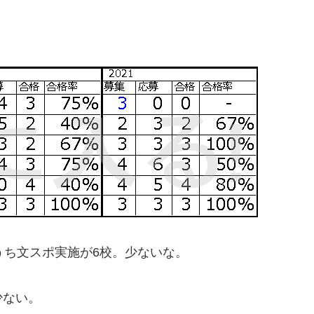
うち文スポ実施が6校。少ないな。
少ない。