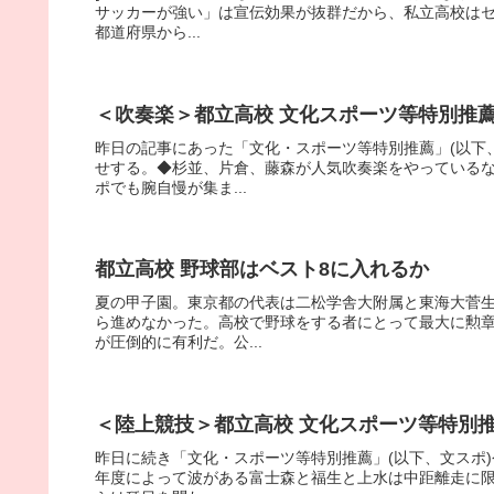
サッカーが強い」は宣伝効果が抜群だから、私立高校は
都道府県から...
＜吹奏楽＞都立高校 文化スポーツ等特別推
昨日の記事にあった「文化・スポーツ等特別推薦」(以下
せする。◆杉並、片倉、藤森が人気吹奏楽をやっている
ポでも腕自慢が集ま...
都立高校 野球部はベスト8に入れるか
夏の甲子園。東京都の代表は二松学舎大附属と東海大菅
ら進めなかった。高校で野球をする者にとって最大に勲
が圧倒的に有利だ。公...
＜陸上競技＞都立高校 文化スポーツ等特別
昨日に続き「文化・スポーツ等特別推薦」(以下、文スポ
年度によって波がある富士森と福生と上水は中距離走に限