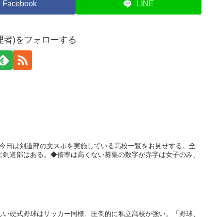
Facebook
LINE
理者)をフォローする
)今日は剣道部の文スポを実施している高校一覧をお見せする。全
校に剣道部はある。◆倍率は高くない募集の数字が赤字は女子のみ、
り厳しい硬式野球はサッカー同様、圧倒的に私立高校が強い。「野球、