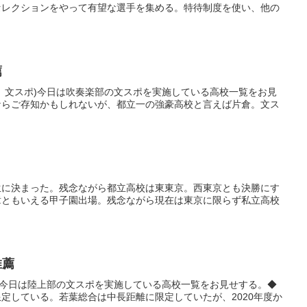
セレクションをやって有望な選手を集める。特待制度を使い、他の
薦
、文スポ)今日は吹奏楽部の文スポを実施している高校一覧をお見
ならご存知かもしれないが、都立一の強豪高校と言えば片倉。文ス
生に決まった。残念ながら都立高校は東東京。西東京とも決勝にす
章ともいえる甲子園出場。残念ながら現在は東京に限らず私立高校
推薦
)今日は陸上部の文スポを実施している高校一覧をお見せする。◆
定している。若葉総合は中長距離に限定していたが、2020年度か