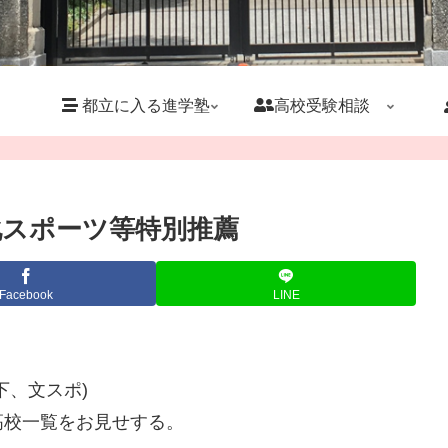
都立に入る進学塾
高校受験相談
化スポーツ等特別推薦
Facebook
LINE
下、文スポ)
高校一覧をお見せする。