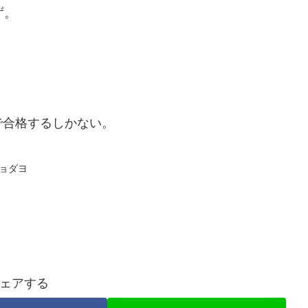
ず。
で合格するしかない。
ョダヨ
ェアする