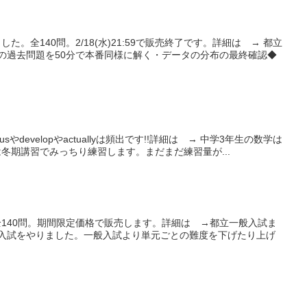
全140問。2/18(水)21:59で販売終了です。詳細は → 都立
の過去問題を50分で本番同様に解く・データの分布の最終確認◆
developやactuallyは頻出です!!詳細は → 中学3年生の数学は
冬期講習でみっちり練習します。まだまだ練習量が...
140問。期間限定価格で販売します。詳細は →都立一般入試ま
入試をやりました。一般入試より単元ごとの難度を下げたり上げ