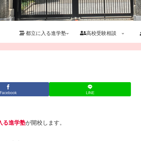
都立に入る進学塾
高校受験相談
Facebook
LINE
入る進学塾
が開校します。