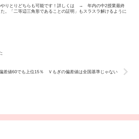
やりとりどちらも可能です！詳しくは → 年内の中2授業最終
した。「二等辺三角形であることの証明」もスラスラ解けるように
た
偏差値60でも上位15％ Ｖもぎの偏差値は全国基準じゃない