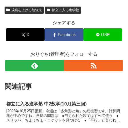
成績を上げる勉強法
都立に入る進学塾
シェアする
X
Facebook
LINE
おりぐち(管理者)をフォローする
関連記事
都立に入る進学塾 中2数学(10月第三回)
[2025年10月25日更新］今週は「多角形と角」の総復習です。計算問
題が中心ですね。角度の問題は ●与えられた数字はすべて使う ●
スリッパ、ちょうちょ・ロケットを見つける ●「平行」と言われた
ら、錯角・同位角を見つけるを念頭に置いて解くよ...