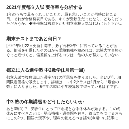
2021年度都立入試 実倍率を分析する
1年のうちで最もうれしいことと、最も悲しいことが同時に起こる
日。それが合格発表日である。キミが受験生だったなら、どちらだっ
ただろうか。◆実倍率は右肩下がり都立高校人気はじわじわと下がり
続けている。全日制普通科の実倍率、過去5年間の推移は1....
期末テストまであと何日？
[2024年5月22日更新］毎年、必ず高校3年生に言っていることがあ
る。部活を引退したその日から受験勉強を始めれば、志望大学合格が
ぐっと近づくと。偏差値を上げるコツは「他の人が努力していない時
に努力すること」だ。偏差値は受験者全体の中でのキ...
都立に入る進学塾 中2数学(1月第一回)
都立入試で複数回出た漢字だけの問題集を作りました。全140問。期
間限定価格で販売します。詳細は →中2クラスは1月から「場合の
数」に入りました。6年生の時に小学校算数で習っているはずです
が、毎年たいていの子は覚えていないのでイチから教えます...
中3 塾の冬期講習をどうしたらいいか
あと3週間で、受験生にとって正念場となる冬休みが始まる。この冬
休みにすべきことは・弱点補強・過去問を解き、得点力をつけるおも
にこの2つ。国語の漢字や、理科の覚えるべき語句(今週中に記事にす
る)が不安なら、これも冬休み中にやっておこう。1月に...