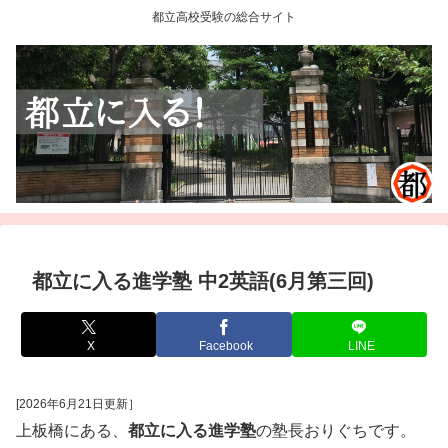
都立高校受験の総合サイト
都立に入る進学塾 中2英語(6月第三回)
X
Facebook
LINE
[2026年6月21日更新］
上板橋にある、
都立に入る進学塾
の塾長おりぐちです。