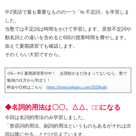
中2英語で最も重要なものの一つ「to 不定詞」を学習しま
した。
当塾では不定詞は時間をかけて学習します。原形不定詞や
動名詞との違いを含めると6回の授業時間を費やします。
加えて夏期講習でも確認します。
そのくらい大切ですから。
小6～中2 夏期講習受付中！ 志望校がまだ決まってないなら、塾で
勉強の仕方から学ぼう！
料金や日程はこちら
https://toritsunihairu.com/2026kaki
◆
名詞的用法
は〇〇、△△、□□になる
今回は名詞的用法のみ学習しました。
「形容詞的用法、副詞的用法というものもあるがそれは次
回以降にやる」とだけ伝えています。