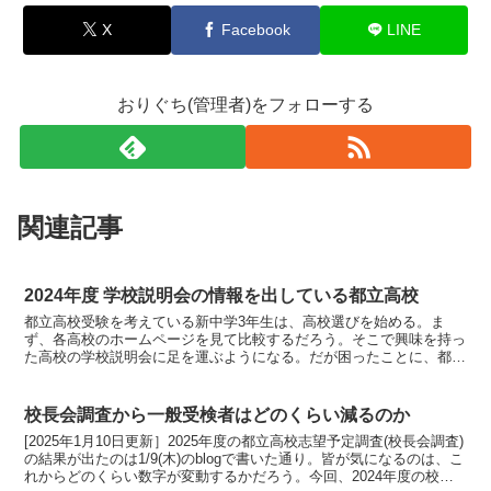
X
Facebook
LINE
おりぐち(管理者)をフォローする
関連記事
2024年度 学校説明会の情報を出している都立高校
都立高校受験を考えている新中学3年生は、高校選びを始める。ま
ず、各高校のホームページを見て比較するだろう。そこで興味を持っ
た高校の学校説明会に足を運ぶようになる。だが困ったことに、都立
高校は2024年度の学校説明会の予定を公開していない。い...
校長会調査から一般受検者はどのくらい減るのか
[2025年1月10日更新］2025年度の都立高校志望予定調査(校長会調査)
の結果が出たのは1/9(木)のblogで書いた通り。皆が気になるのは、こ
れからどのくらい数字が変動するかだろう。今回、2024年度の校長