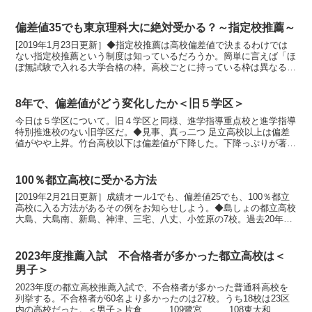
会調査の志望予定者と一般入試...
偏差値35でも東京理科大に絶対受かる？～指定校推薦～
[2019年1月23日更新］◆指定校推薦は高校偏差値で決まるわけでは
ない指定校推薦という制度は知っているだろうか。簡単に言えば「ほ
ぼ無試験で入れる大学合格の枠。高校ごとに持っている枠は異なる」
高校１年～3年１学期までの通知表の点数の平均、「...
8年で、偏差値がどう変化したか＜旧５学区＞
今日は５学区について。旧４学区と同様、進学指導重点校と進学指導
特別推進校のない旧学区だ。◆見事、真っ二つ 足立高校以上は偏差
値がやや上昇。竹台高校以下は偏差値が下降した。下降っぷりが著し
いのは竹台。男女とも偏差値が5下がった。今回の調査で最...
100％都立高校に受かる方法
[2019年2月21日更新］成績オール1でも、偏差値25でも、100％都立
高校に入る方法があるその例をお知らせしよう。◆島しょの都立高校
大島、大島南、新島、神津、三宅、八丈、小笠原の7校。過去20年以
上、倍率1.0を上回ったことがない。試験...
2023年度推薦入試 不合格者が多かった都立高校は＜
男子＞
2023年度の都立高校推薦入試で、不合格者が多かった普通科高校を
列挙する。不合格者が60名より多かったのは27校。うち18校は23区
内の高校だった。＜男子＞片倉 109鷺宮 108東大和