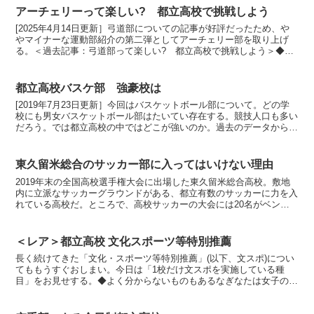
アーチェリーって楽しい? 都立高校で挑戦しよう
[2025年4月14日更新］弓道部についての記事が好評だったため、や
やマイナーな運動部紹介の第二弾としてアーチェリー部を取り上げ
る。＜過去記事：弓道部って楽しい? 都立高校で挑戦しよう＞◆都
内に5校だけ2024年度、東京都高等学校体育連盟の...
都立高校バスケ部 強豪校は
[2019年7月23日更新］今回はバスケットボール部について。どの学
校にも男女バスケットボール部はたいてい存在する。競技人口も多い
だろう。では都立高校の中ではどこが強いのか。過去のデータから洗
い出してみた。結論から言うと、都立高校からインタ...
東久留米総合のサッカー部に入ってはいけない理由
2019年末の全国高校選手権大会に出場した東久留米総合高校。敷地
内に立派なサッカーグラウンドがある、都立有数のサッカーに力を入
れている高校だ。ところで、高校サッカーの大会には20名がベンチ
入りできるのだが、東久留米総合にはサッカー部員が何人...
＜レア＞都立高校 文化スポーツ等特別推薦
長く続けてきた「文化・スポーツ等特別推薦」(以下、文スポ)につい
てももうすぐおしまい。今日は「1校だけ文スポを実施している種
目」をお見せする。◆よく分からないものもあるなぎなたは女子のみ
の募集。少林寺拳法部は都立では5校。清瀬、国立、昭和、...