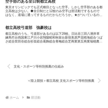
空手部のある全日制都立高校
東京オリンピックでも正式種目となった空手。しかし空手部のある都
立高校は少ない。◆全日制だと12校のみ空手は部活動でするもので
はなく、道場に通ってするものだからだろうか。★がついているのは
「東京都高体連空手道専門部」に加盟している高校。大崎…...
都立高校弓道部 強豪校は
都立高校のうち、弓道部があるのは以下28校。日比谷三田八潮井草
練馬竹台両国東江戸川小岩翔陽昭和秋留台新宿美原芦花晴海総合つば
さ総合世田谷総合杉並総合葛飾総合青梅総合芝商業第五商業瑞穂農芸
桜修館立川国際三鷹では都立高校で弓道部が強いのはどこか...
文化・スポーツ等特別推薦の仕組み
＜陸上競技＞都立高校 文化スポーツ等特別推薦
ホーム
部活動