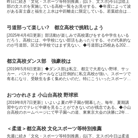
昨日に続き「文化・スポーツ等特別推薦」(以下、文スポ)今日は陸上
部の文スポを実施している高校一覧をお見せする。◆年度によって波
がある富士森と福生と上水は中距離走に限定している。若葉総合は中
長距離に限定していたが、2020年度からは種目を問わ...
弓道部って楽しい? 都立高校で挑戦しよう
[2025年4月4日更新］部活動が楽しみで高校選びをする中学生もいる
だろう。高校には、中学校にない部活もあったりする。その代表的な
のが弓道部。区立中学校ではまず見ない。◆弓道部は25校ある2025
年3月時点で、東京都高等学校体育連盟 弓道専...
都立高校ダンス部 強豪校は
[2019年5月6日更新］◆ダンス部は私立、都立で大差ない野球、サッ
カー、バスケットボールなどは圧倒的に私立高校が強い。スポーツで
有名になり、受験生を多く集めたいのだ。特にこういったスポーツは
小学生の時から続けている者も多く、経験のある子や...
おつかれさま 小山台高校 野球班
[2019年8月7日更新］いよいよ夏の甲子園が開幕した。毎年、夏期講
習中なのでテレビ中継を見ることができないのが残念である。◆小山
台高校のホームページにて甲子園への道、東東京大会の決勝に2年連
続で進出するも敗れた小山台野球班。8/5にホーム...
＜柔道＞都立高校 文化スポーツ等特別推薦
先週に続き「文化・スポーツ等特別推薦」(以下、文スポ)今日は柔道