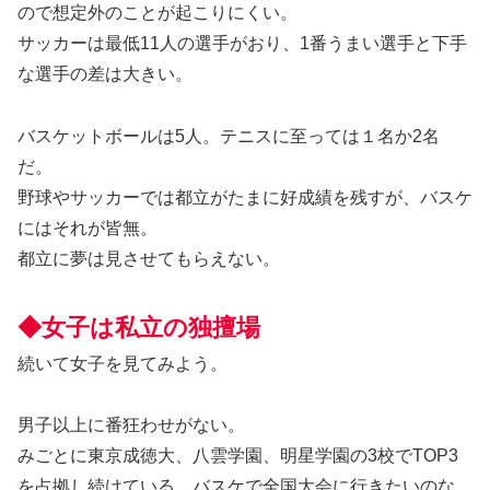
ので想定外のことが起こりにくい。
サッカーは最低11人の選手がおり、1番うまい選手と下手
な選手の差は大きい。
バスケットボールは5人。テニスに至っては１名か2名
だ。
野球やサッカーでは都立がたまに好成績を残すが、バスケ
にはそれが皆無。
都立に夢は見させてもらえない。
◆女子は私立の独擅場
続いて女子を見てみよう。
男子以上に番狂わせがない。
みごとに東京成徳大、八雲学園、明星学園の3校でTOP3
を占拠し続けている。バスケで全国大会に行きたいのな