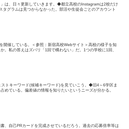
、日々更新していきます。◆都立高校のInstagramは2校だけ
スタグラムは見つからなかった。部活や生徒会ごとのアカウント
会を開催している。＜参照：新宿高校Webサイト＞高校の様子を知
か。私の答えはズバリ「1回で構わない」だ。1つの学校に1回、
ストキーワード(候補キーワード)を見ていこう。◆旧4～6学区ま
を占めている。偏差値の情報を知りたいというニーズが分かる。
書、自己PRカードを完成させているだろう。過去の応募倍率等は