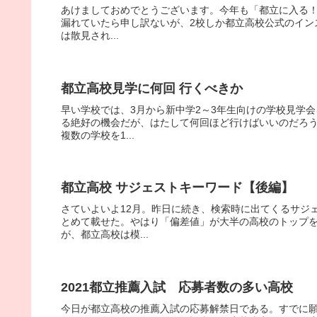
あけましておめでとうございます。今年も「都立に入る！」は
漏れていたら申し訳ないが、2校しか都立高校公式のイン
は散見され...
都立高校見学に何回 行くべきか
早い学校では、3月から新中学2～3年生向けの学校見学
る絶好の機会だが、はたして何回ほど行けばいいのだろう
複数の学校を1...
都立高校 サジェストキーワード【後編】
さていよいよ12月。昨日に続き、検索時に出てくるサジェ
とめて載せた。やはり「偏差値」が大半の高校のトップ
が、都立高校は模...
2021都立推薦入試 応募者数の多い高校
今日が都立高校の推薦入試の応募解禁日である。すでに願