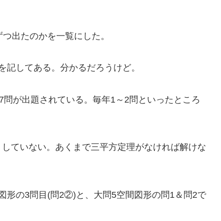
ずつ出たのかを一覧にした。
を記してある。分かるだろうけど。
7問が出題されている。毎年1～2問といったところ
トしていない。あくまで三平方定理がなければ解けな
形の3問目(問2②)と、大問5空間図形の問1＆問2で