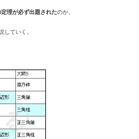
の定理が必ず出題された
のか。
解説していく。