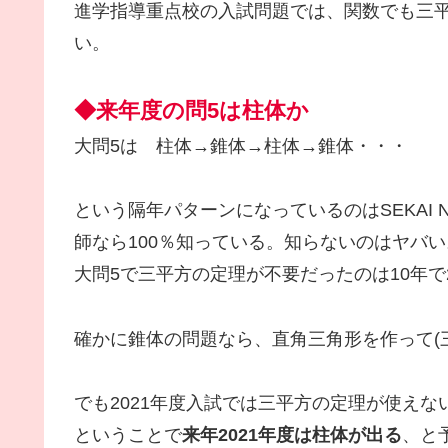
進学指導重点校の入試問題では、関数でも三
い。
◆来年度の問5は柱体か
大問5は 柱体→錐体→柱体→錐体・・・
という隔年パターンになっているのはSEKAI N
師なら100％知っている。知らないのはヤバい
大問5で三平方の定理が不要だったのは10年
確かに錐体の問題なら、直角三角形を作って(
でも2021年度入試では三平方の定理が使えな
ということで
来年2021年度は柱体が出る
、と