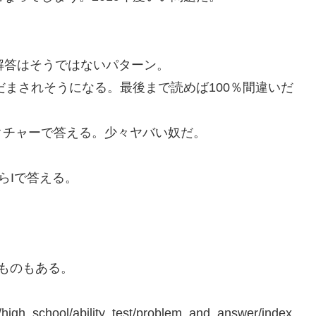
に、解答はそうではないパターン。
reでだまされそうになる。最後まで読めば100％間違いだ
クチャーで答える。少々ヤバい奴だ。
らIで答える。
のものもある。
n/high_school/ability_test/problem_and_answer/index.