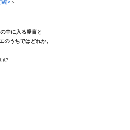
前編>
＞
， □の中に入る発言と
エのうちではどれか。
 it?