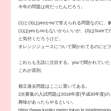
今年の問題は何だったんだろう。
(1)と(3)はyesかnoで答えられる問題なの
(1)はyesもnoもないからいいが、(3)はSu
と気付くだろうけど。
オレンジジュースについて聞かれてるのにピ
これらも主語に注目する。youで聞かれていた
これが原則。
都立過去問題はここに置いてある。
2次募集の入試問題は2018年度(平成30年度)
興味があったらやるといい。
https://www.kyoiku.metro.tokyo.lg.jp/admissio