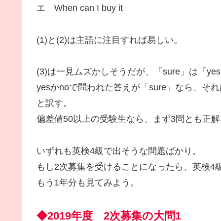
エ When can I buy it
(1)と(2)は主語に注目すれば易しい。
(3)は一見ムズかしそうだが、「sure」は「y
yesかnoで問われた答えが「sure」なら、
と訳す。
偏差値50以上の受験生なら、まず3問とも正
いずれも英検4級で出そうな問題ばかり。
もし2次募集を受けることになったら、英検4
もう1年分も見てみよう。
◆2019年度 2次募集の大問1