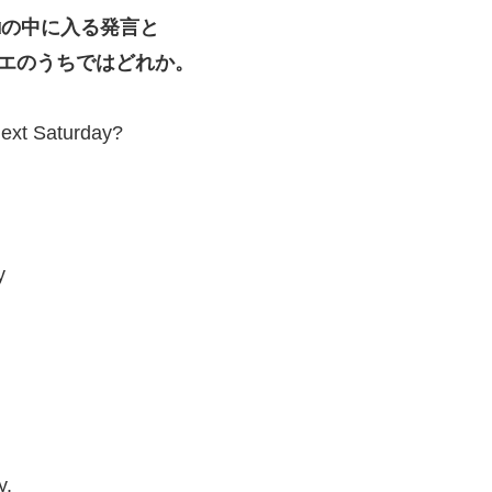
， □の中に入る発言と
エのうちではどれか。
 next Saturday?
y
y.