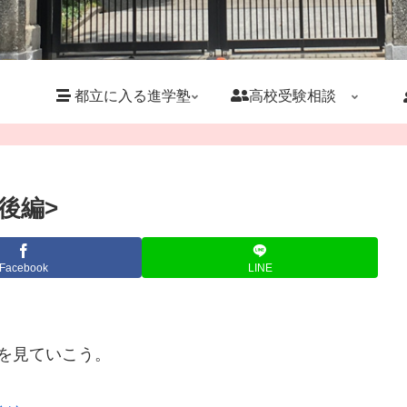
都立に入る進学塾
高校受験相談
後編>
Facebook
LINE
を見ていこう。