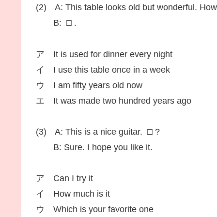
(2) A: This table looks old but wonderful. How 
B: □ .
ア It is used for dinner every night
イ I use this table once in a week
ウ I am fifty years old now
エ It was made two hundred years ago
(3) A: This is a nice guitar. □ ?
B: Sure. I hope you like it.
ア Can I try it
イ How much is it
ウ Which is your favorite one