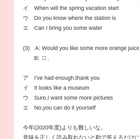
イ When will the spring vacation start
ウ Do you know where the station is
エ Can I bring you some water
(3) A: Would you like some more orange juic
B: □ .
ア I’ve had enough,thank you
イ It looks like a museum
ウ Sure,I want some more pictures
エ No,you can do it yourself
今年(2020年度)よりも難しいな。
意味を正しく読み取れないと勘で答えるだけに