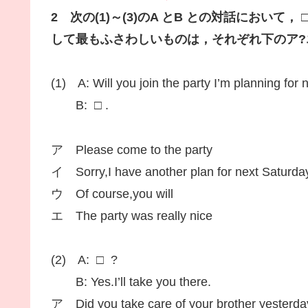
2 次の(1)～(3)のA とB との対話において
して最もふさわしいものは，それぞれ下のア?
(1) A: Will you join the party I’m planning for
B: □ .
ア Please come to the party
イ Sorry,I have another plan for next Saturda
ウ Of course,you will
エ The party was really nice
(2) A: □ ?
B: Yes.I’ll take you there.
ア Did you take care of your brother yesterda