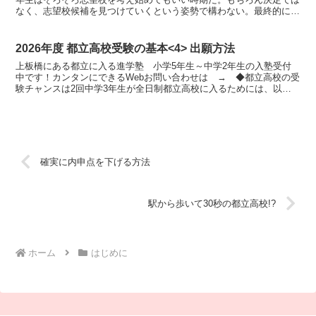
なく、志望校候補を見つけていくという姿勢で構わない。最終的に受
験校を決定するのは年明けころだ。◆まず優先順位を決めよ...
2026年度 都立高校受験の基本<4> 出願方法
上板橋にある都立に入る進学塾 小学5年生～中学2年生の入塾受付
中です！カンタンにできるWebお問い合わせは → ◆都立高校の受
験チャンスは2回中学3年生が全日制都立高校に入るためには、以下
のいずれか1回に合格しなければならない。1. 推薦に...
確実に内申点を下げる方法
駅から歩いて30秒の都立高校!?
ホーム
はじめに