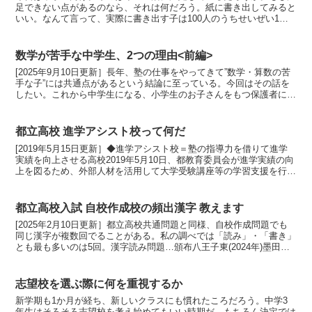
足できない点があるのなら、それは何だろう。紙に書き出してみると
いい。なんて言って、実際に書き出す子は100人のうちせいぜい1～2
人だ。この1～2人に向けて書いていく。◆自分で変え...
数学が苦手な中学生、2つの理由<前編>
[2025年9月10日更新］長年、塾の仕事をやってきて”数学・算数の苦
手な子”には共通点があるという結論に至っている。今回はその話を
したい。これから中学生になる、小学生のお子さんをもつ保護者にも
読んでもらいたい。◆算数が苦手な子<1>国語力...
都立高校 進学アシスト校って何だ
[2019年5月15日更新］◆進学アシスト校＝塾の指導力を借りて進学
実績を向上させる高校2019年5月10日、都教育委員会が進学実績の向
上を図るため、外部人材を活用して大学受験講座等の学習支援を行う
「進学アシスト校」を2校指定した。シンプル...
都立高校入試 自校作成校の頻出漢字 教えます
[2025年2月10日更新］都立高校共通問題と同様、自校作成問題でも
同じ漢字が複数回でることがある。私の調べでは「読み」・「書き」
とも最も多いのは5回。漢字読み問題…頒布八王子東(2024年)墨田川
(2024年)青山(2018年)墨田川(2...
志望校を選ぶ際に何を重視するか
新学期も1か月が経ち、新しいクラスにも慣れたころだろう。中学3
年生はそろそろ志望校を考え始めてもいい時期だ。もちろん決定では