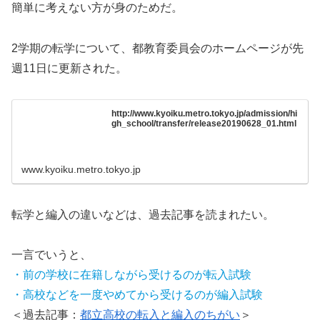
簡単に考えない方が身のためだ。
2学期の転学について、都教育委員会のホームページが先
週11日に更新された。
http://www.kyoiku.metro.tokyo.jp/admission/hi
gh_school/transfer/release20190628_01.html
www.kyoiku.metro.tokyo.jp
転学と編入の違いなどは、過去記事を読まれたい。
一言でいうと、
・前の学校に在籍しながら受けるのが転入試験
・高校などを一度やめてから受けるのが編入試験
＜過去記事：
都立高校の転入と編入のちがい
＞